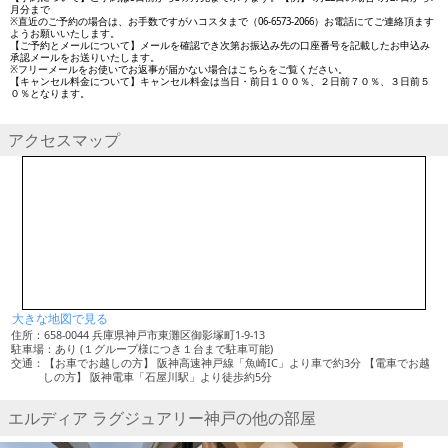
月分まで
※直近のご予約の場合は、お手数ですがハコスタまで（06-6573-2066）お電話にてご連絡頂ます
ようお願いいたします。
【ご予約とメールについて】メールを確認でき次第お振込み先の口座番号を記載したお申込み
承認メールをお送りいたします。
※フリーメールをお使いでお返事が届かない場合はこちらをご覧ください。
【キャンセル料金について】キャンセル料金は当日・前日１００％、２日前７０％、３日前５
０％となります。
アクセスマップ
大きな地図で見る
住所：658-0044 兵庫県神戸市東灘区御影塚町1-9-13
駐車場：あり (１グループ様につき１台まで駐車可能)
交通：【お車でお越しの方】 阪神高速神戸線「魚崎IC」より車で約3分 【電車でお越
しの方】 阪神電車「石屋川駅」より徒歩約5分
エルディア ラグジュアリー神戸の他の部屋