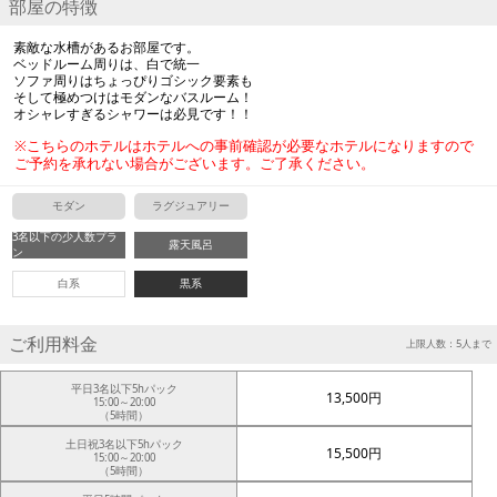
部屋の特徴
素敵な水槽があるお部屋です。
ベッドルーム周りは、白で統一
ソファ周りはちょっぴりゴシック要素も
そして極めつけはモダンなバスルーム！
オシャレすぎるシャワーは必見です！！
※こちらのホテルはホテルへの事前確認が必要なホテルになりますので
ご予約を承れない場合がございます。ご了承ください。
モダン
ラグジュアリー
3名以下の少人数プラ
露天風呂
ン
白系
黒系
ご利用料金
上限人数：5人まで
平日3名以下5hパック
13,500円
15:00～20:00
（5時間）
土日祝3名以下5hパック
15,500円
15:00～20:00
（5時間）