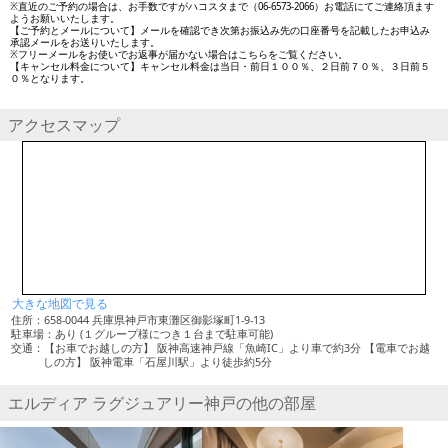
※直近のご予約の場合は、お手数ですがハコスタまで（06-6573-2066）お電話にてご連絡頂ます
ようお願いいたします。
【ご予約とメールについて】メールを確認でき次第お振込み先の口座番号を記載したお申込み
承認メールをお送りいたします。
※フリーメールをお使いでお返事が届かない場合はこちらをご覧ください。
【キャンセル料金について】キャンセル料金は当日・前日１００％、２日前７０％、３日前５
０％となります。
アクセスマップ
大きな地図で見る
住所：658-0044 兵庫県神戸市東灘区御影塚町1-9-13
駐車場：あり (１グループ様につき１台まで駐車可能)
交通：【お車でお越しの方】 阪神高速神戸線「魚崎IC」より車で約3分 【電車でお越
しの方】 阪神電車「石屋川駅」より徒歩約5分
エルディア ラグジュアリー神戸の他の部屋