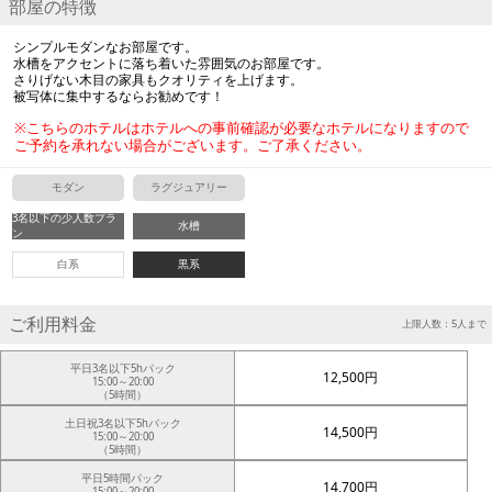
部屋の特徴
シンプルモダンなお部屋です。
水槽をアクセントに落ち着いた雰囲気のお部屋です。
さりげない木目の家具もクオリティを上げます。
被写体に集中するならお勧めです！
※こちらのホテルはホテルへの事前確認が必要なホテルになりますので
ご予約を承れない場合がございます。ご了承ください。
モダン
ラグジュアリー
3名以下の少人数プラ
水槽
ン
白系
黒系
ご利用料金
上限人数：5人まで
平日3名以下5hパック
12,500円
15:00～20:00
（5時間）
土日祝3名以下5hパック
14,500円
15:00～20:00
（5時間）
平日5時間パック
14,700円
15:00～20:00