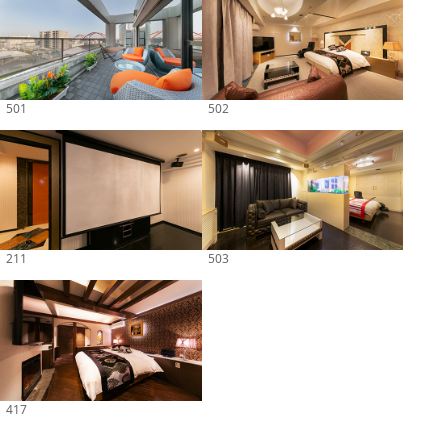
501
502
211
503
417