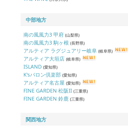
中部地方
南の風風力3 甲府
(
山梨県
)
南の風風力3 駒ヶ根
(
長野県
)
アルティア ラグジュアリー岐阜
(
岐阜県
)
アルティア大垣店
(
岐阜県
)
ISLAND
(
愛知県
)
K'sバロン倶楽部
(
愛知県
)
アルティア名古屋
(
愛知県
)
FINE GARDEN 松阪II
(
三重県
)
FINE GARDEN 鈴鹿
(
三重県
)
関西地方