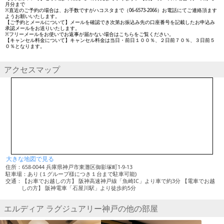
月分まで
※直近のご予約の場合は、お手数ですがハコスタまで（06-6573-2066）お電話にてご連絡頂ます
ようお願いいたします。
【ご予約とメールについて】メールを確認でき次第お振込み先の口座番号を記載したお申込み
承認メールをお送りいたします。
※フリーメールをお使いでお返事が届かない場合はこちらをご覧ください。
【キャンセル料金について】キャンセル料金は当日・前日１００％、２日前７０％、３日前５
０％となります。
アクセスマップ
大きな地図で見る
住所：658-0044 兵庫県神戸市東灘区御影塚町1-9-13
駐車場：あり (１グループ様につき１台まで駐車可能)
交通：【お車でお越しの方】 阪神高速神戸線「魚崎IC」より車で約3分 【電車でお越
しの方】 阪神電車「石屋川駅」より徒歩約5分
エルディア ラグジュアリー神戸の他の部屋