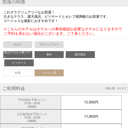
部屋の特徴
これぞラグジュアリーなお部屋！
大きなテラス、露天風呂、ビリヤードとセレブ感満載のお部屋です。
ゴージャスな撮影におすすめです！
※こちらのホテルはホテルへの事前確認が必要なホテルになりますので
ご予約を承れない場合がございます。ご了承ください。
モダン
ラグジュアリー
3名以下の少人数プラ
屋外
露天風呂
ン
ビリヤード
白系
ベージュ系
ご利用料金
上限人数：6人まで
平日3名以下5hパック
15,900円
15:00～20:00
（5時間）
土日祝3名以下5hパック
17,900円
15:00～20:00
（5時間）