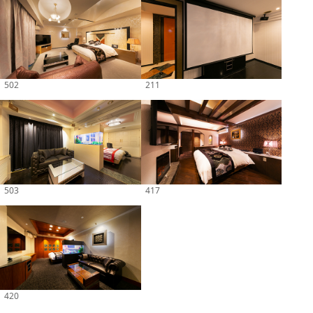
502
211
503
417
420