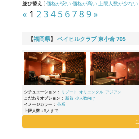
並び替え
[
価格が安い
価格が高い
上限人数が少ない
«
1
2
3
4
5
6
7
8
9
»
【
福岡県
】
ベイヒルクラブ 東小倉
705
シチュエーション：
リゾート
オリエンタル
アジアン
こだわりオプション：
新着
少人数向け
イメージカラー：
茶系
上限人数：
5人まで