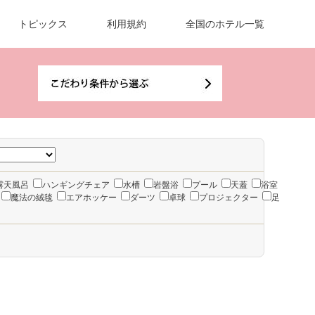
トピックス
利用規約
全国のホテル一覧
露天風呂
ハンギングチェア
水槽
岩盤浴
プール
天蓋
浴室
魔法の絨毯
エアホッケー
ダーツ
卓球
プロジェクター
足