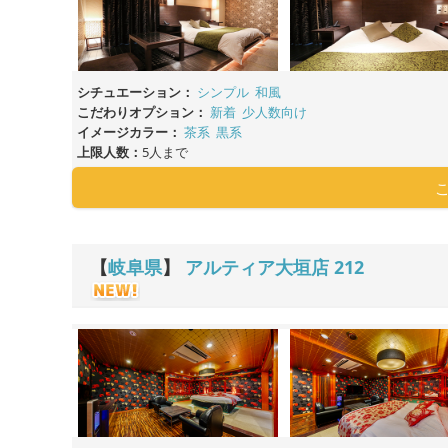
シチュエーション：
シンプル
和風
こだわりオプション：
新着
少人数向け
イメージカラー：
茶系
黒系
上限人数：
5人まで
【
岐阜県
】
アルティア大垣店
212