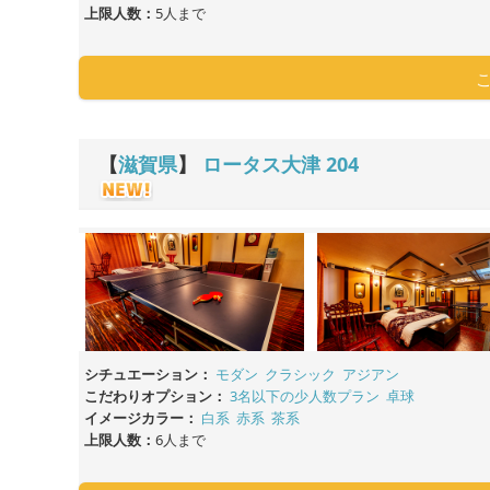
上限人数：
5人まで
【
滋賀県
】
ロータス大津
204
シチュエーション：
モダン
クラシック
アジアン
こだわりオプション：
3名以下の少人数プラン
卓球
イメージカラー：
白系
赤系
茶系
上限人数：
6人まで