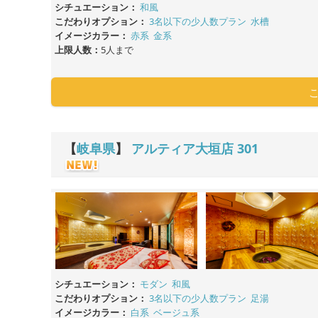
シチュエーション：
和風
こだわりオプション：
3名以下の少人数プラン
水槽
イメージカラー：
赤系
金系
上限人数：
5人まで
【
岐阜県
】
アルティア大垣店
301
シチュエーション：
モダン
和風
こだわりオプション：
3名以下の少人数プラン
足湯
イメージカラー：
白系
ベージュ系