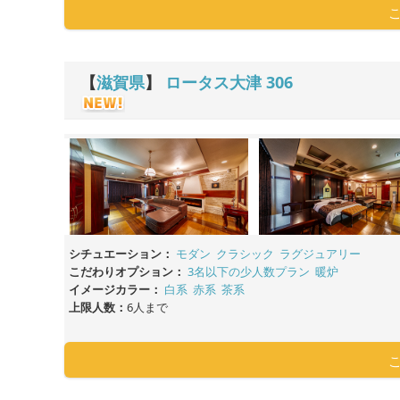
【
滋賀県
】
ロータス大津
306
シチュエーション：
モダン
クラシック
ラグジュアリー
こだわりオプション：
3名以下の少人数プラン
暖炉
イメージカラー：
白系
赤系
茶系
上限人数：
6人まで