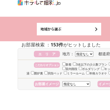
お部屋検索 ：
153件
がヒットしました
地方：
都道府
エ リ ア
新着
3名以下の少人数プラン
こだわりオプション
室内階段
ボルダリング
キ
湯
囲炉裏
貝殻ベッド
ミラールーム
本格カラオケ
お部屋イメージ
イメー