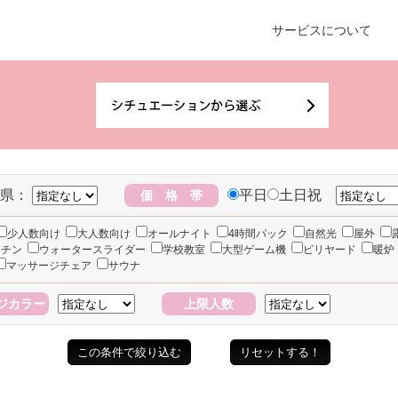
サービスについて
県：
平日
土日祝
価 格 帯
少人数向け
大人数向け
オールナイト
4時間パック
自然光
屋外
ッチン
ウォータースライダー
学校教室
大型ゲーム機
ビリヤード
暖炉
マッサージチェア
サウナ
ジカラー
上限人数