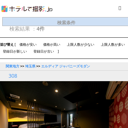
検索条件
検索結果 ：
4件
並び替え
[
価格が安い
価格が高い
上限人数が少ない
上限人数が多い
登録日が新しい
登録日が古い
]
関東地方
>>
埼玉県
>>
エルディア ジャパニーズモダン
308