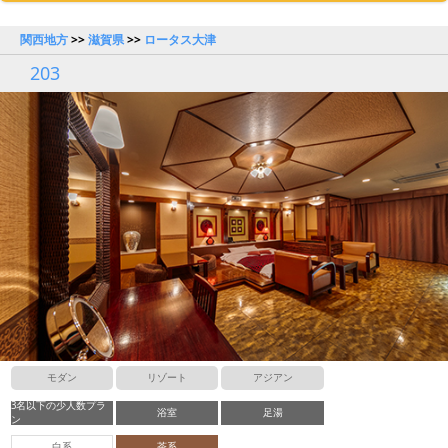
関西地方
>>
滋賀県
>>
ロータス大津
203
モダン
リゾート
アジアン
3名以下の少人数プラ
浴室
足湯
ン
白系
茶系