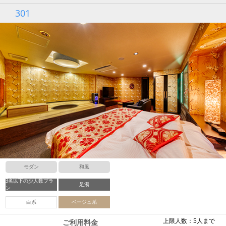
301
モダン
和風
3名以下の少人数プラ
足湯
ン
白系
ベージュ系
上限人数：5人まで
ご利用料金