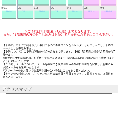
8/31
9/1
9/2
9/3
9/4
9/5
9/6
平日パック
平日パック
平日パック
平日パック
平日パック
土日祝パック
土日祝パック
※ご予約は1日1部屋（1組様）までとなります。
また、18歳未満の方のお申し込みはお受けできませんので予めご了承下さい。
【予約の仕方】ご予約されたいお日にちのご希望プランをカレンダーからクリックし、予約フ
ォームよりお申込み下さい。
【予約について】ご予約は5日前から3ヵ月先まで承ります。【例】4月22日の場合4月27日から7
月分まで
※直近のご予約の場合は、お手数ですがハコスタまで（06-6573-2066）お電話にてご連絡頂ます
ようお願いいたします。
【ご予約とメールについて】メールを確認でき次第お振込み先の口座番号を記載したお申込み
承認メールをお送りいたします。
※フリーメールをお使いでお返事が届かない場合はこちらをご覧ください。
【キャンセル料金について】キャンセル料金は当日・前日１００％、２日前７０％、３日前５
０％となります。
アクセスマップ