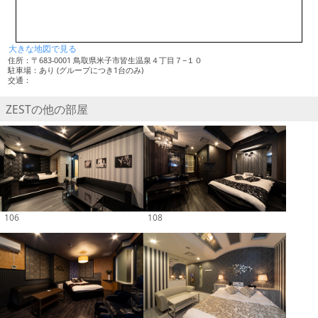
大きな地図で見る
住所：〒683-0001 鳥取県米子市皆生温泉４丁目７−１０
駐車場：あり (グループにつき1台のみ)
交通：
ZESTの他の部屋
106
108