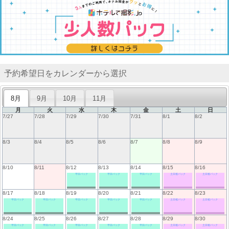
予約希望日をカレンダーから選択
8月
9月
10月
11月
月
火
水
木
金
土
日
7/27
7/28
7/29
7/30
7/31
8/1
8/2
8/3
8/4
8/5
8/6
8/7
8/8
8/9
8/10
8/11
8/12
8/13
8/14
8/15
8/16
平日パック
平日パック
平日パック
土日祝パック
土日祝パック
8/17
8/18
8/19
8/20
8/21
8/22
8/23
平日パック
平日パック
平日パック
平日パック
平日パック
土日祝パック
土日祝パック
8/24
8/25
8/26
8/27
8/28
8/29
8/30
平日パック
平日パック
平日パック
平日パック
平日パック
土日祝パック
土日祝パック