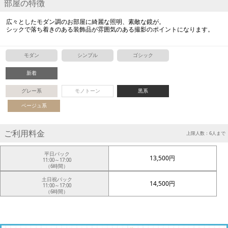
部屋の特徴
広々としたモダン調のお部屋に綺麗な照明、素敵な鏡が。
シックで落ち着きのある装飾品が雰囲気のある撮影のポイントになります。
モダン
シンプル
ゴシック
新着
グレー系
モノトーン
黒系
ベージュ系
ご利用料金
上限人数：6人まで
平日パック
13,500円
11:00～17:00
（6時間）
土日祝パック
14,500円
11:00～17:00
（6時間）