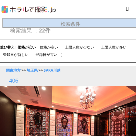
検索条件
検索結果 ：
22件
並び替え
[
価格が安い
価格が高い
上限人数が少ない
上限人数が多い
登録日が新しい
登録日が古い
]
関東地方
>>
埼玉県
>>
SARA川越
406