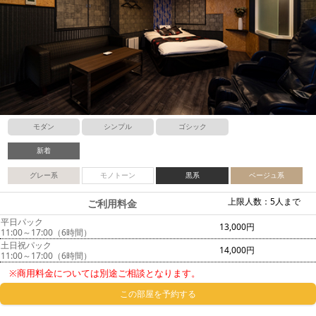
モダン
シンプル
ゴシック
新着
グレー系
モノトーン
黒系
ベージュ系
上限人数：5人まで
ご利用料金
平日パック
13,000円
11:00～17:00（6時間）
土日祝パック
14,000円
11:00～17:00（6時間）
※商用料金については別途ご相談となります。
この部屋を予約する