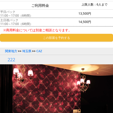
上限人数：6人まで
ご利用料金
平日パック
13,500円
11:00～17:00（6時間）
土日祝パック
14,500円
11:00～17:00（6時間）
※商用料金については別途ご相談となります。
この部屋を予約する
関東地方
>>
埼玉県
>>
CAZ
222