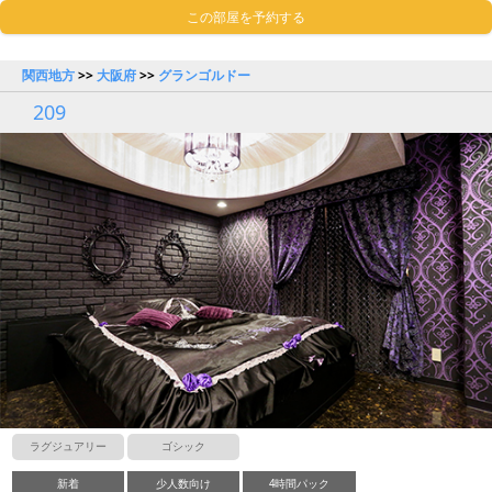
この部屋を予約する
関西地方
>>
大阪府
>>
グランゴルドー
209
ラグジュアリー
ゴシック
新着
少人数向け
4時間パック