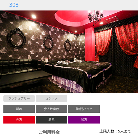
308
ラグジュアリー
ゴシック
新着
少人数向け
4時間パック
赤系
黒系
紫系
上限人数：5人まで
ご利用料金