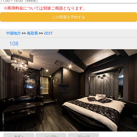
11:00～16:00（6時間）
※商用料金については別途ご相談となります。
この部屋を予約する
中国地方
>>
鳥取県
>>
ZEST
108
モダン
シンプル
ゴシック