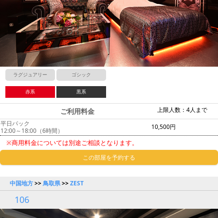
ラグジュアリー
ゴシック
赤系
黒系
上限人数：4人まで
ご利用料金
平日パック
10,500円
12:00～18:00（6時間）
※商用料金については別途ご相談となります。
この部屋を予約する
中国地方
>>
鳥取県
>>
ZEST
106