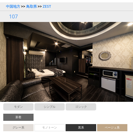
中国地方
>>
鳥取県
>>
ZEST
107
モダン
シンプル
ゴシック
新着
グレー系
モノトーン
黒系
ベージュ系