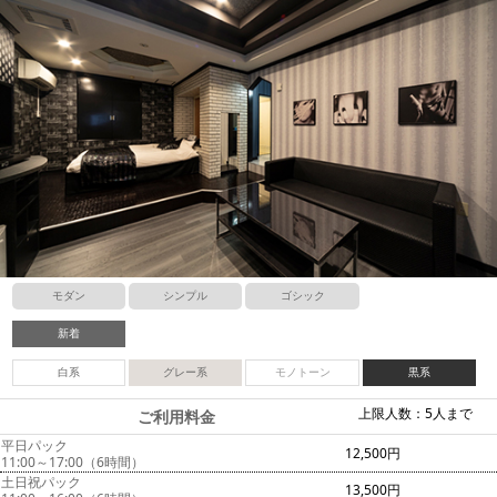
モダン
シンプル
ゴシック
新着
白系
グレー系
モノトーン
黒系
上限人数：5人まで
ご利用料金
平日パック
12,500円
11:00～17:00（6時間）
土日祝パック
13,500円