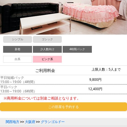
シンプル
ゴシック
新着
少人数向け
4時間パック
白系
ピンク系
上限人数：5人まで
ご利用料金
平日短縮パック
9,800円
15:00～19:00（4時間）
平日パック
12,400円
13:00～19:00（6時間）
※商用料金については別途ご相談となります。
この部屋を予約する
関西地方
>>
大阪府
>>
グランゴルドー