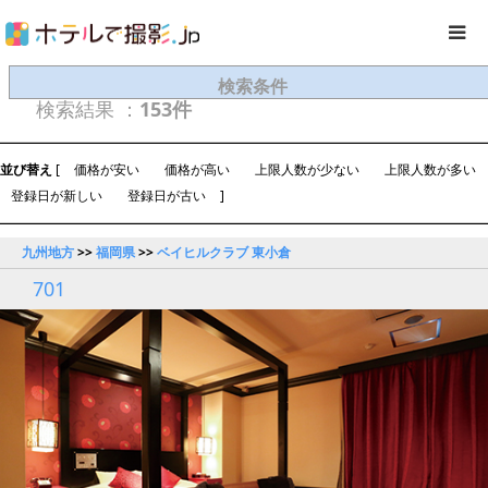
検索条件
検索結果 ：
153件
並び替え
[
価格が安い
価格が高い
上限人数が少ない
上限人数が多い
登録日が新しい
登録日が古い
]
九州地方
>>
福岡県
>>
ベイヒルクラブ 東小倉
701