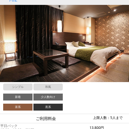
シンプル
和風
新着
少人数向け
茶系
黒系
上限人数：5人まで
ご利用料金
平日パック
13,800円