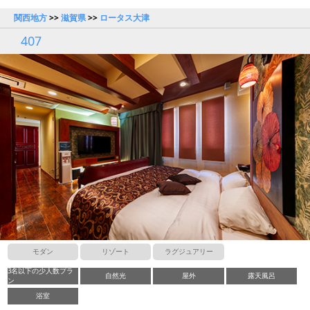
関西地方
>>
滋賀県
>>
ロータス大津
407
モダン
リゾート
ラグジュアリー
3名以下の少人数プラ
自然光
屋外
露天風呂
ン
浴室