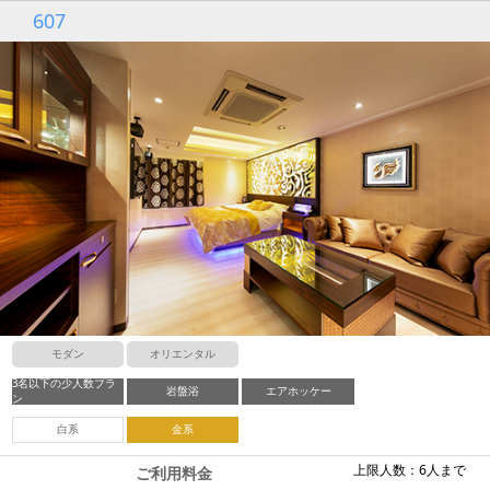
607
モダン
オリエンタル
3名以下の少人数プラ
岩盤浴
エアホッケー
ン
白系
金系
上限人数：6人まで
ご利用料金