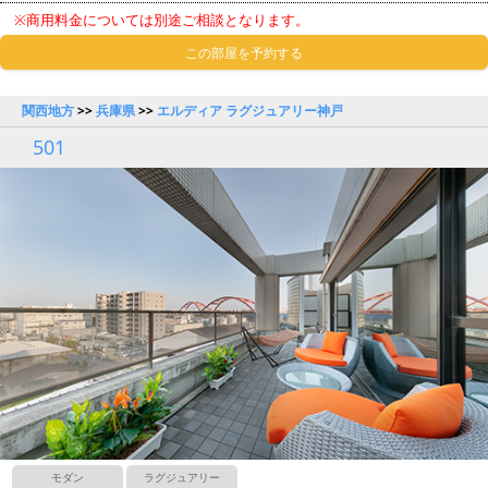
※商用料金については別途ご相談となります。
この部屋を予約する
関西地方
>>
兵庫県
>>
エルディア ラグジュアリー神戸
501
モダン
ラグジュアリー