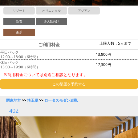
リゾート
オリエンタル
アジアン
新着
少人数向け
茶系
上限人数：5人まで
ご利用料金
平日パック
13,800円
12:00～18:00（6時間）
休日パック
17,300円
13:00～19:00（6時間）
※商用料金については別途ご相談となります。
この部屋を予約する
関東地方
>>
埼玉県
>>
ロータスモダン岩槻
402