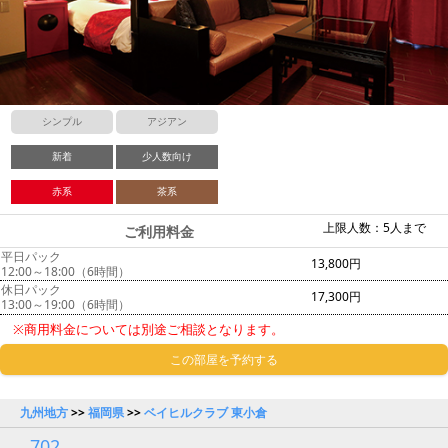
シンプル
アジアン
新着
少人数向け
赤系
茶系
上限人数：5人まで
ご利用料金
平日パック
13,800円
12:00～18:00（6時間）
休日パック
17,300円
13:00～19:00（6時間）
※商用料金については別途ご相談となります。
この部屋を予約する
九州地方
>>
福岡県
>>
ベイヒルクラブ 東小倉
702