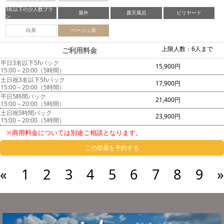
3名以下の少人数プラ
屋外
露天風呂
ビリヤード
ン
白系
ベージュ系
上限人数：6人まで
ご利用料金
平日3名以下5hパック
15,900円
15:00～20:00（5時間）
土日祝3名以下5hパック
17,900円
15:00～20:00（5時間）
平日5時間パック
21,400円
15:00～20:00（5時間）
土日祝5時間パック
23,900円
15:00～20:00（5時間）
※商用料金については別途ご相談となります。
この部屋を予約する
«
1
2
3
4
5
6
7
8
9
»