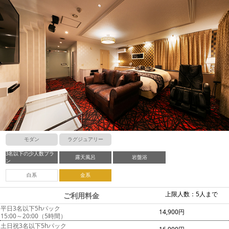
モダン
ラグジュアリー
3名以下の少人数プラ
露天風呂
岩盤浴
ン
白系
金系
上限人数：5人まで
ご利用料金
平日3名以下5hパック
14,900円
15:00～20:00（5時間）
土日祝3名以下5hパック