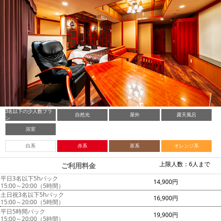
3名以下の少人数プラ
自然光
屋外
露天風呂
ン
浴室
白系
赤系
茶系
オレンジ系
上限人数：6人まで
ご利用料金
平日3名以下5hパック
14,900円
15:00～20:00（5時間）
土日祝3名以下5hパック
16,900円
15:00～20:00（5時間）
平日5時間パック
19,900円
15:00～20:00（5時間）