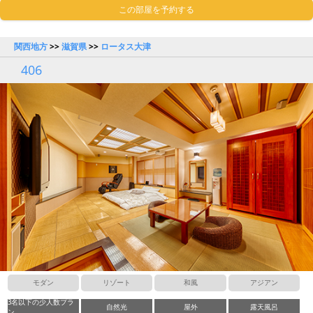
この部屋を予約する
関西地方
>>
滋賀県
>>
ロータス大津
406
モダン
リゾート
和風
アジアン
3名以下の少人数プラ
自然光
屋外
露天風呂
ン