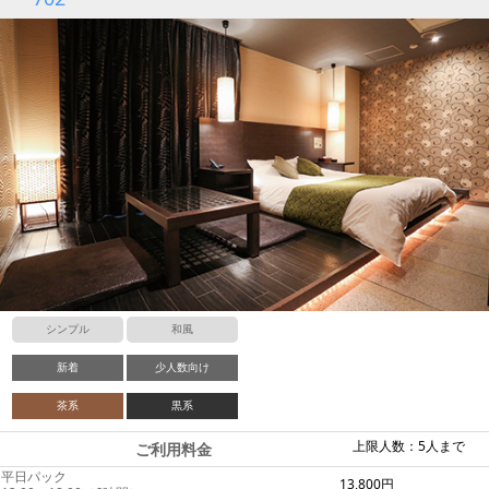
シンプル
和風
新着
少人数向け
茶系
黒系
上限人数：5人まで
ご利用料金
平日パック
13,800円