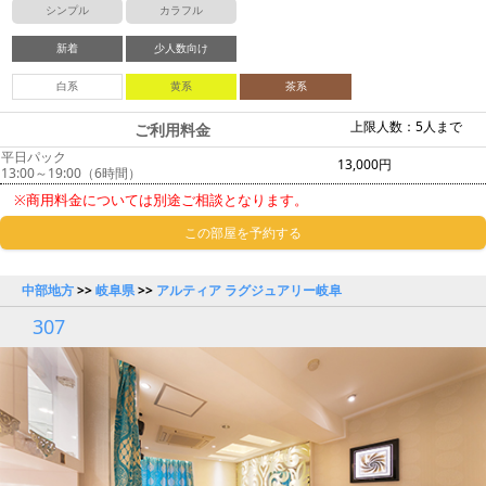
シンプル
カラフル
新着
少人数向け
白系
黄系
茶系
上限人数：5人まで
ご利用料金
平日パック
13,000円
13:00～19:00（6時間）
※商用料金については別途ご相談となります。
この部屋を予約する
中部地方
>>
岐阜県
>>
アルティア ラグジュアリー岐阜
307