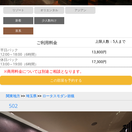
リゾート
オリエンタル
アジアン
新着
少人数向け
茶系
上限人数：5人まで
ご利用料金
平日パック
13,800円
12:00～18:00（6時間）
休日パック
17,300円
13:00～19:00（6時間）
※商用料金については別途ご相談となります。
この部屋を予約する
関東地方
>>
埼玉県
>>
ロータスモダン岩槻
502