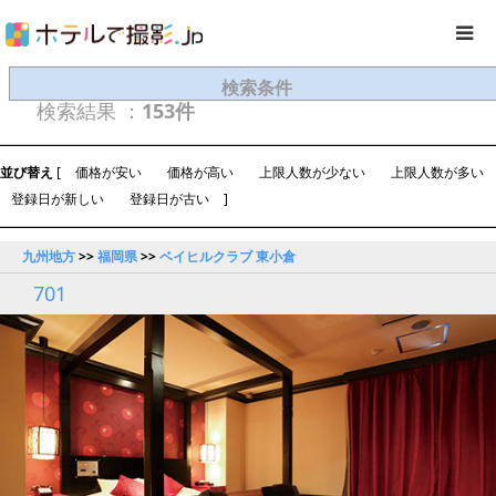
検索条件
検索結果 ：
153件
並び替え
[
価格が安い
価格が高い
上限人数が少ない
上限人数が多い
登録日が新しい
登録日が古い
]
九州地方
>>
福岡県
>>
ベイヒルクラブ 東小倉
701