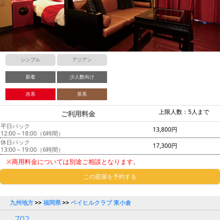
シンプル
アジアン
新着
少人数向け
赤系
茶系
上限人数：5人まで
ご利用料金
平日パック
13,800円
12:00～18:00（6時間）
休日パック
17,300円
13:00～19:00（6時間）
※商用料金については別途ご相談となります。
この部屋を予約する
九州地方
>>
福岡県
>>
ベイヒルクラブ 東小倉
702