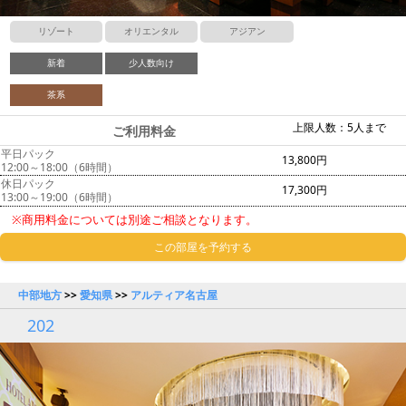
リゾート
オリエンタル
アジアン
新着
少人数向け
茶系
上限人数：5人まで
ご利用料金
平日パック
13,800円
12:00～18:00（6時間）
休日パック
17,300円
13:00～19:00（6時間）
※商用料金については別途ご相談となります。
この部屋を予約する
中部地方
>>
愛知県
>>
アルティア名古屋
202