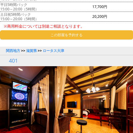
平日5時間パック
17,700円
15:00～20:00（5時間）
土日祝5時間パック
20,200円
15:00～20:00（5時間）
※商用料金については別途ご相談となります。
この部屋を予約する
関西地方
>>
滋賀県
>>
ロータス大津
401