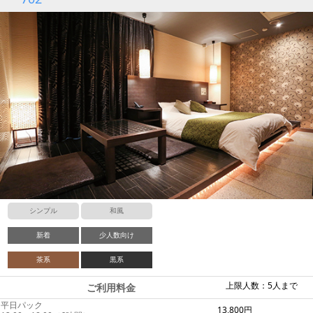
シンプル
和風
新着
少人数向け
茶系
黒系
上限人数：5人まで
ご利用料金
平日パック
13,800円