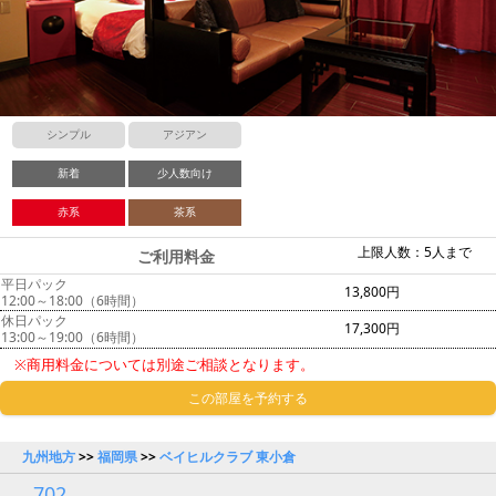
シンプル
アジアン
新着
少人数向け
赤系
茶系
上限人数：5人まで
ご利用料金
平日パック
13,800円
12:00～18:00（6時間）
休日パック
17,300円
13:00～19:00（6時間）
※商用料金については別途ご相談となります。
この部屋を予約する
九州地方
>>
福岡県
>>
ベイヒルクラブ 東小倉
702