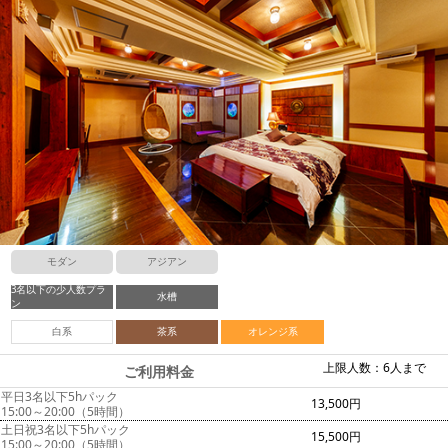
モダン
アジアン
3名以下の少人数プラ
水槽
ン
白系
茶系
オレンジ系
上限人数：6人まで
ご利用料金
平日3名以下5hパック
13,500円
15:00～20:00（5時間）
土日祝3名以下5hパック
15,500円
15:00～20:00（5時間）