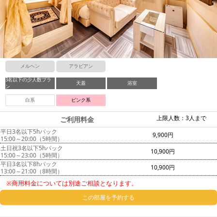
メルヘン
アラビアン
3名以下の少人数プラ
天蓋
浴室
ン
白系
ピンク系
上限人数：3人まで
ご利用料金
平日3名以下5hパック
9,900円
15:00～20:00（5時間）
土日祝3名以下5hパック
10,900円
15:00～23:00（5時間）
平日3名以下8hパック
10,900円
13:00～21:00（8時間）
※商用料金については別途ご相談となります。
この部屋を予約する