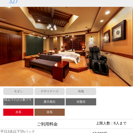
327
モダン
デザイナーズ
和風
3名以下の少人数プラ
露天風呂
岩盤浴
ン
赤系
茶系
上限人数：6人まで
ご利用料金
平日3名以下5hパック