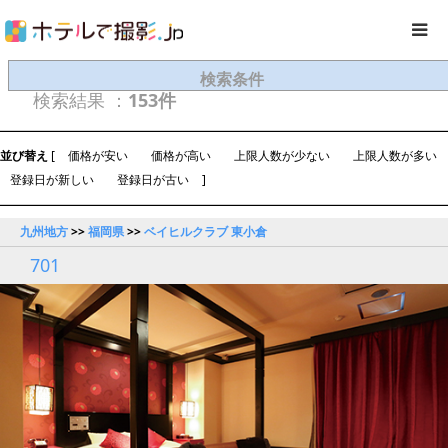
検索条件
検索結果 ：
153件
並び替え
[
価格が安い
価格が高い
上限人数が少ない
上限人数が多い
登録日が新しい
登録日が古い
]
九州地方
>>
福岡県
>>
ベイヒルクラブ 東小倉
701