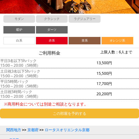
モダン
クラシック
ラグジュアリー
暖炉
ダーツ
白系
赤系
茶系
オレンジ系
上限人数：6人まで
ご利用料金
平日3名以下5hパック
13,500円
15:00～20:00（5時間）
土日祝3名以下5hパック
15,500円
15:00～20:00（5時間）
平日5時間パック
17,700円
15:00～20:00（5時間）
土日祝5時間パック
20,200円
15:00～20:00（5時間）
※商用料金については別途ご相談となります。
この部屋を予約する
関西地方
>>
京都府
>>
ロータスオリエンタル京都