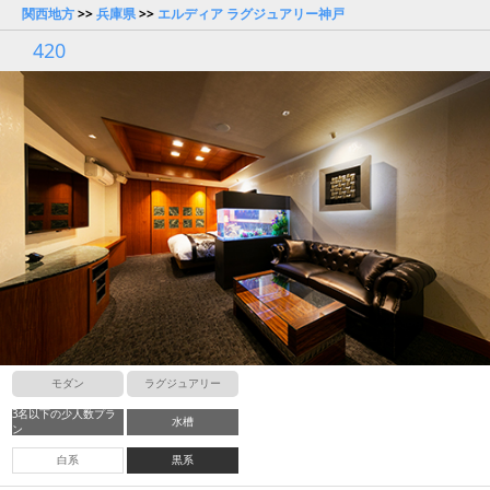
関西地方
>>
兵庫県
>>
エルディア ラグジュアリー神戸
420
モダン
ラグジュアリー
3名以下の少人数プラ
水槽
ン
白系
黒系