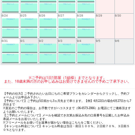
平日パック
平日パック
平日パック
平日パック
平日パック
8/24
8/25
8/26
8/27
8/28
8/29
8/30
平日3名以下
平日3名以下
平日3名以下
平日3名以下
平日3名以下
平日パック
平日パック
平日パック
平日パック
平日パック
8/31
9/1
9/2
9/3
9/4
9/5
9/6
平日3名以下
平日3名以下
平日3名以下
平日3名以下
平日3名以下
平日パック
平日パック
平日パック
平日パック
平日パック
※ご予約は1日1部屋（1組様）までとなります。
また、18歳未満の方のお申し込みはお受けできませんので予めご了承下さい。
【予約の仕方】ご予約されたいお日にちのご希望プランをカレンダーからクリックし、予約フ
ォームよりお申込み下さい。
【予約について】ご予約は5日前から3ヵ月先まで承ります。【例】4月22日の場合4月27日から7
月分まで
※直近のご予約の場合は、お手数ですがハコスタまで（06-6573-2066）お電話にてご連絡頂ます
ようお願いいたします。
【ご予約とメールについて】メールを確認でき次第お振込み先の口座番号を記載したお申込み
承認メールをお送りいたします。
※フリーメールをお使いでお返事が届かない場合はこちらをご覧ください。
【キャンセル料金について】キャンセル料金は当日・前日１００％、２日前７０％、３日前５
０％となります。