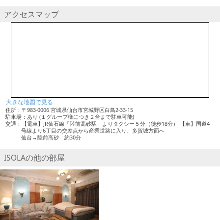
アクセスマップ
大きな地図で見る
住所：〒983-0006 宮城県仙台市宮城野区白鳥2-33-15
駐車場：あり (１グループ様につき２台まで駐車可能)
交通：【電車】JR仙石線「陸前高砂駅」よりタクシー５分（徒歩18分） 【車】国道4
号線より6丁目の交差点から産業道路に入り、多賀城方面へ
仙台→陸前高砂 約30分
ISOLAの他の部屋