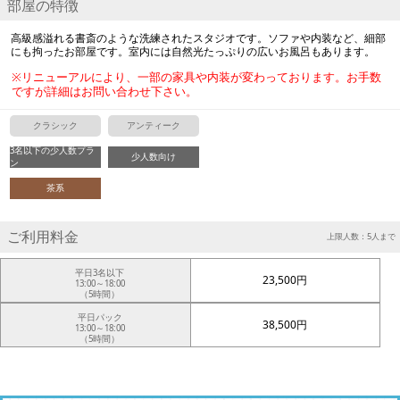
部屋の特徴
高級感溢れる書斎のような洗練されたスタジオです。ソファや内装など、細部
にも拘ったお部屋です。室内には自然光たっぷりの広いお風呂もあります。
※リニューアルにより、一部の家具や内装が変わっております。お手数
ですが詳細はお問い合わせ下さい。
クラシック
アンティーク
3名以下の少人数プラ
少人数向け
ン
茶系
ご利用料金
上限人数：5人まで
平日3名以下
23,500円
13:00～18:00
（5時間）
平日パック
38,500円
13:00～18:00
（5時間）