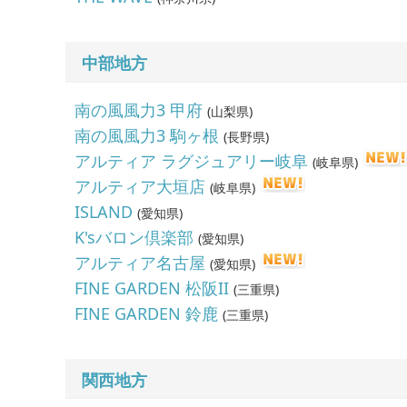
中部地方
南の風風力3 甲府
(
山梨県
)
南の風風力3 駒ヶ根
(
長野県
)
アルティア ラグジュアリー岐阜
(
岐阜県
)
アルティア大垣店
(
岐阜県
)
ISLAND
(
愛知県
)
K'sバロン倶楽部
(
愛知県
)
アルティア名古屋
(
愛知県
)
FINE GARDEN 松阪II
(
三重県
)
FINE GARDEN 鈴鹿
(
三重県
)
関西地方