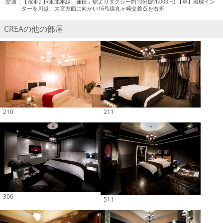
交通：【電車】JR東北本線「蓮田」駅よりタクシー約10分(約1,000円) 【車】岩槻イン
ターを川越、大宮方面に向かい16号線丸ヶ崎交差点を右折
CREAの他の部屋
210
211
306
511