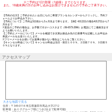
※ご予約は1日1部屋（1組様）までとなります。
また、18歳未満の方のお申し込みはお受けできませんので予めご了承下さい。
【予約の仕方】ご予約されたいお日にちのご希望プランをカレンダーからクリックし、予約フ
ォームよりお申込み下さい。
【予約について】ご予約は5日前から3ヵ月先まで承ります。【例】4月22日の場合4月27日から7
月分まで
※直近のご予約の場合は、お手数ですがハコスタまで（06-6573-2066）お電話にてご連絡頂ます
ようお願いいたします。
【ご予約とメールについて】メールを確認でき次第お振込み先の口座番号を記載したお申込み
承認メールをお送りいたします。
※フリーメールをお使いでお返事が届かない場合はこちらをご覧ください。
【キャンセル料金について】キャンセル料金は当日・前日１００％、２日前７０％、３日前５
０％となります。
アクセスマップ
大きな地図で見る
住所：〒349-0114 埼玉県蓮田市馬込大字2712
駐車場：あり (1グループ様につき2台まで駐車可能)