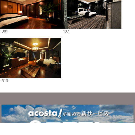
301
407
513