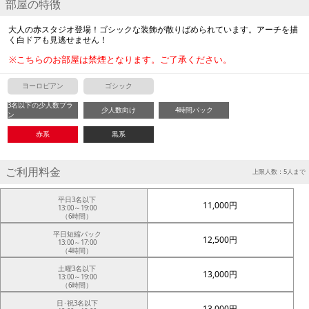
部屋の特徴
大人の赤スタジオ登場！ゴシックな装飾が散りばめられています。アーチを描
く白ドアも見逃せません！
※こちらのお部屋は禁煙となります。ご了承ください。
ヨーロピアン
ゴシック
3名以下の少人数プラ
少人数向け
4時間パック
ン
赤系
黒系
ご利用料金
上限人数：5人まで
平日3名以下
11,000円
13:00～19:00
（6時間）
平日短縮パック
12,500円
13:00～17:00
（4時間）
土曜3名以下
13,000円
13:00～19:00
（6時間）
日･祝3名以下
13,000円