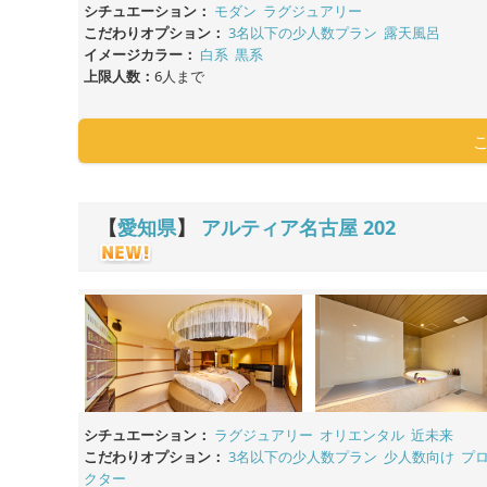
シチュエーション：
モダン
ラグジュアリー
こだわりオプション：
3名以下の少人数プラン
露天風呂
イメージカラー：
白系
黒系
上限人数：
6人まで
【
愛知県
】
アルティア名古屋
202
シチュエーション：
ラグジュアリー
オリエンタル
近未来
こだわりオプション：
3名以下の少人数プラン
少人数向け
プ
クター