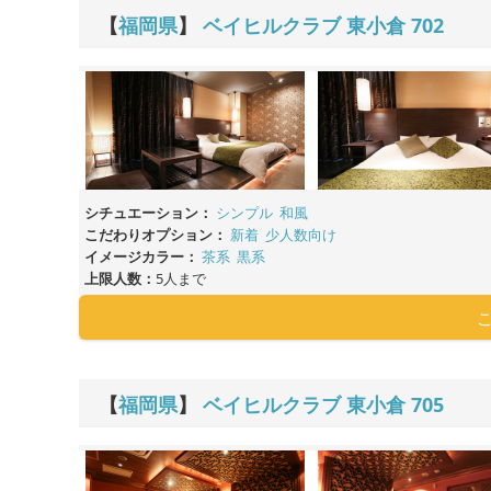
【
福岡県
】
ベイヒルクラブ 東小倉
702
シチュエーション：
シンプル
和風
こだわりオプション：
新着
少人数向け
イメージカラー：
茶系
黒系
上限人数：
5人まで
【
福岡県
】
ベイヒルクラブ 東小倉
705