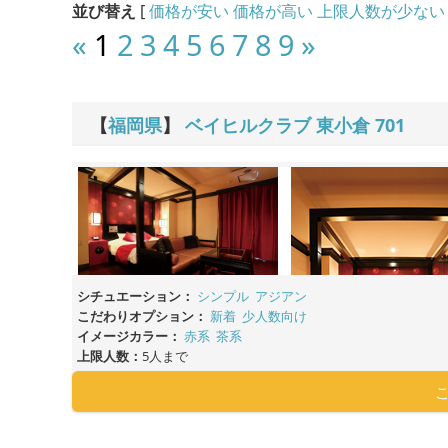
並び替え
[
価格が安い
価格が高い
上限人数が少ない
«
1
2
3
4
5
6
7
8
9
»
【
福岡県
】
ベイヒルクラブ 東小倉
701
シチュエーション：
シンプル
アジアン
こだわりオプション：
新着
少人数向け
イメージカラー：
赤系
茶系
上限人数：
5人まで