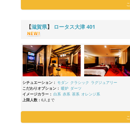
【
滋賀県
】
ロータス大津
401
シチュエーション：
モダン
クラシック
ラグジュアリー
こだわりオプション：
暖炉
ダーツ
イメージカラー：
白系
赤系
茶系
オレンジ系
上限人数：
6人まで