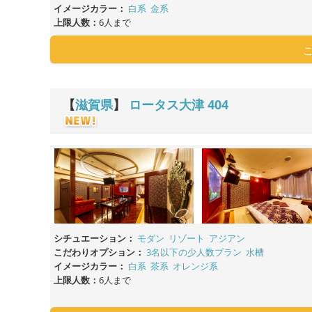
イメージカラー：
白系
金系
上限人数：
6人まで
【
滋賀県
】
ロータス大津
404
シチュエーション：
モダン
リゾート
アジアン
こだわりオプション：
3名以下の少人数プラン
水槽
イメージカラー：
白系
茶系
オレンジ系
上限人数：
6人まで