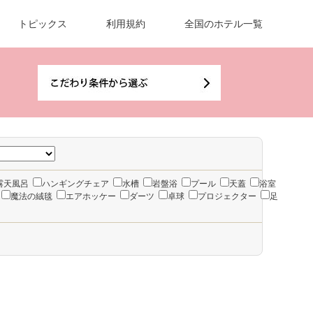
トピックス
利用規約
全国のホテル一覧
露天風呂
ハンギングチェア
水槽
岩盤浴
プール
天蓋
浴室
魔法の絨毯
エアホッケー
ダーツ
卓球
プロジェクター
足