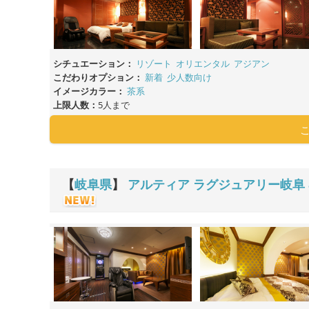
シチュエーション：
リゾート
オリエンタル
アジアン
こだわりオプション：
新着
少人数向け
イメージカラー：
茶系
上限人数：
5人まで
【
岐阜県
】
アルティア ラグジュアリー岐阜