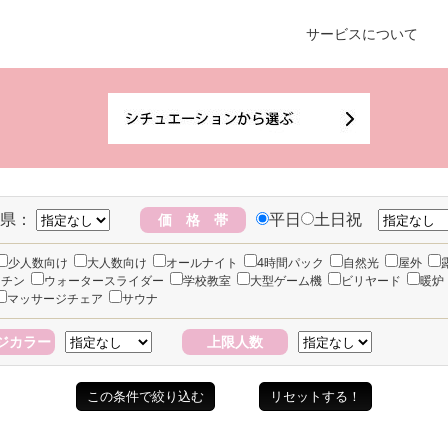
サービスについて
県：
平日
土日祝
価 格 帯
少人数向け
大人数向け
オールナイト
4時間パック
自然光
屋外
ッチン
ウォータースライダー
学校教室
大型ゲーム機
ビリヤード
暖炉
マッサージチェア
サウナ
ジカラー
上限人数