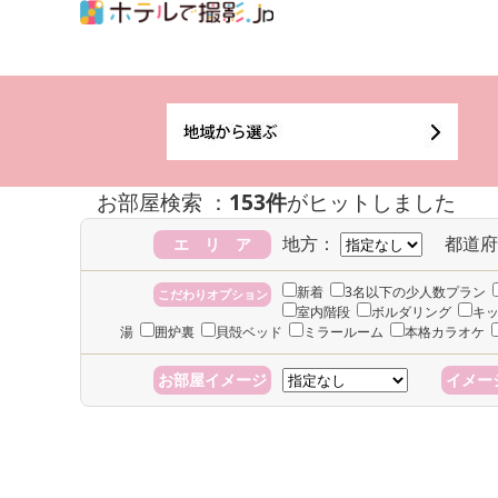
お部屋検索 ：
153件
がヒットしました
地方：
都道府
エ リ ア
新着
3名以下の少人数プラン
こだわりオプション
室内階段
ボルダリング
キ
湯
囲炉裏
貝殻ベッド
ミラールーム
本格カラオケ
お部屋イメージ
イメー