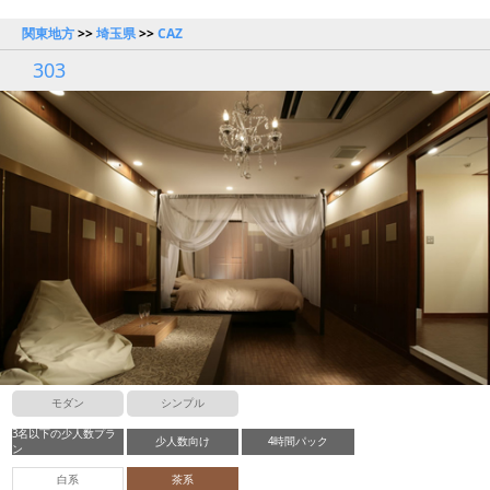
関東地方
>>
埼玉県
>>
CAZ
303
モダン
シンプル
3名以下の少人数プラ
少人数向け
4時間パック
ン
白系
茶系