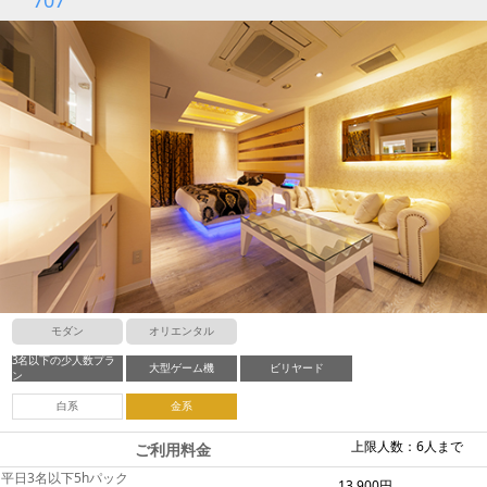
モダン
オリエンタル
3名以下の少人数プラ
大型ゲーム機
ビリヤード
ン
白系
金系
上限人数：6人まで
ご利用料金
平日3名以下5hパック
13,900円