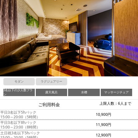
モダン
ラグジュアリー
3名以下の少人数プラ
露天風呂
水槽
マッサージチェア
ン
上限人数：6人まで
ご利用料金
平日3名以下5hパック
10,900円
15:00～20:00（5時間）
平日3名以下8hパック
11,900円
15:00～23:00（8時間）
土日祝3名以下5hパック
12,900円
15:00～20:00（5時間）