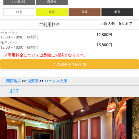
少人数向け
自然光
白系
黄系
茶系
黒系
上限人数：6人まで
ご利用料金
平日パック
12,800円
13:00～19:00（6時間）
休日パック
16,800円
12:00～18:00（6時間）
※商用料金については別途ご相談となります。
この部屋を予約する
関西地方
>>
滋賀県
>>
ロータス大津
407