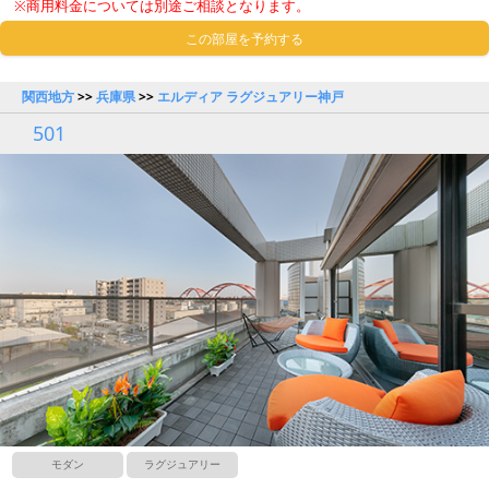
※商用料金については別途ご相談となります。
この部屋を予約する
関西地方
>>
兵庫県
>>
エルディア ラグジュアリー神戸
501
モダン
ラグジュアリー