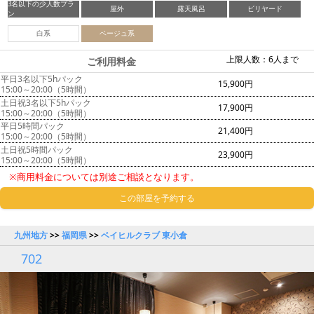
3名以下の少人数プラ
屋外
露天風呂
ビリヤード
ン
白系
ベージュ系
上限人数：6人まで
ご利用料金
平日3名以下5hパック
15,900円
15:00～20:00（5時間）
土日祝3名以下5hパック
17,900円
15:00～20:00（5時間）
平日5時間パック
21,400円
15:00～20:00（5時間）
土日祝5時間パック
23,900円
15:00～20:00（5時間）
※商用料金については別途ご相談となります。
この部屋を予約する
九州地方
>>
福岡県
>>
ベイヒルクラブ 東小倉
702