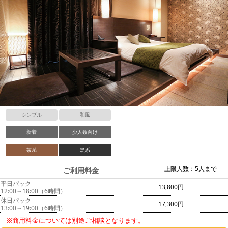
シンプル
和風
新着
少人数向け
茶系
黒系
上限人数：5人まで
ご利用料金
平日パック
13,800円
12:00～18:00（6時間）
休日パック
17,300円
13:00～19:00（6時間）
※商用料金については別途ご相談となります。