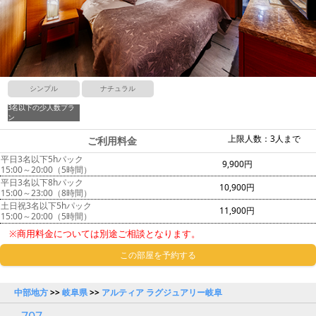
シンプル
ナチュラル
3名以下の少人数プラ
ン
上限人数：3人まで
ご利用料金
平日3名以下5hパック
9,900円
15:00～20:00（5時間）
平日3名以下8hパック
10,900円
15:00～23:00（8時間）
土日祝3名以下5hパック
11,900円
15:00～20:00（5時間）
※商用料金については別途ご相談となります。
この部屋を予約する
中部地方
>>
岐阜県
>>
アルティア ラグジュアリー岐阜
707