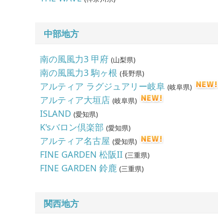
中部地方
南の風風力3 甲府
(
山梨県
)
南の風風力3 駒ヶ根
(
長野県
)
アルティア ラグジュアリー岐阜
(
岐阜県
)
アルティア大垣店
(
岐阜県
)
ISLAND
(
愛知県
)
K'sバロン倶楽部
(
愛知県
)
アルティア名古屋
(
愛知県
)
FINE GARDEN 松阪II
(
三重県
)
FINE GARDEN 鈴鹿
(
三重県
)
関西地方