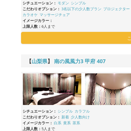
シチュエーション：
モダン
シンプル
こだわりオプション：
3名以下の少人数プラン
プロジェクター
カラオケ
マッサージチェア
イメージカラー：
上限人数：
6人まで
【
山梨県
】
南の風風力3 甲府
407
シチュエーション：
シンプル
カラフル
こだわりオプション：
新着
少人数向け
イメージカラー：
白系
黄系
茶系
上限人数：
5人まで