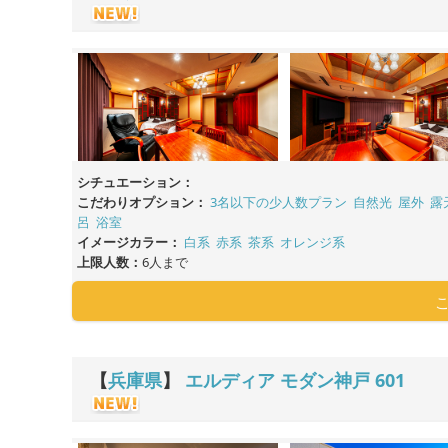
シチュエーション：
こだわりオプション：
3名以下の少人数プラン
自然光
屋外
露
呂
浴室
イメージカラー：
白系
赤系
茶系
オレンジ系
上限人数：
6人まで
【
兵庫県
】
エルディア モダン神戸
601