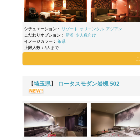
シチュエーション：
リゾート
オリエンタル
アジアン
こだわりオプション：
新着
少人数向け
イメージカラー：
茶系
上限人数：
5人まで
【
埼玉県
】
ロータスモダン岩槻
502