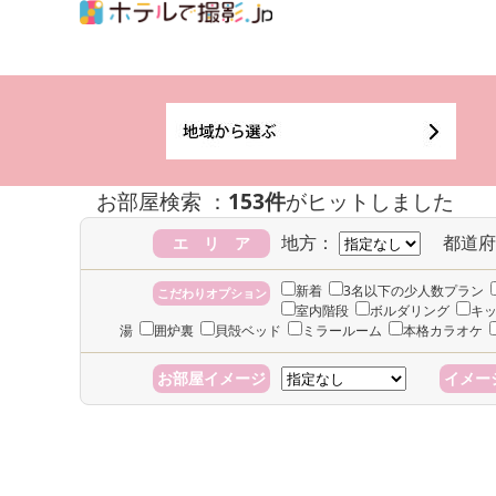
お部屋検索 ：
153件
がヒットしました
地方：
都道府
エ リ ア
新着
3名以下の少人数プラン
こだわりオプション
室内階段
ボルダリング
キ
湯
囲炉裏
貝殻ベッド
ミラールーム
本格カラオケ
お部屋イメージ
イメー