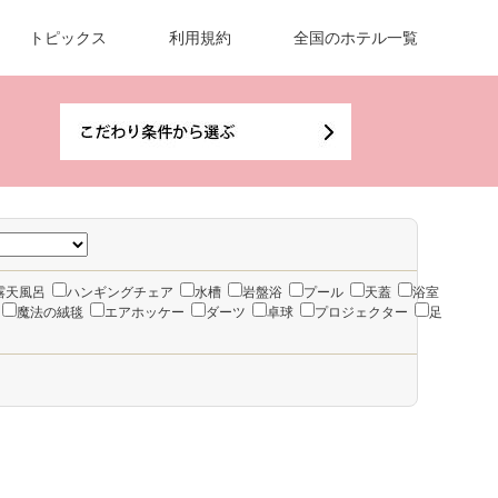
トピックス
利用規約
全国のホテル一覧
露天風呂
ハンギングチェア
水槽
岩盤浴
プール
天蓋
浴室
魔法の絨毯
エアホッケー
ダーツ
卓球
プロジェクター
足