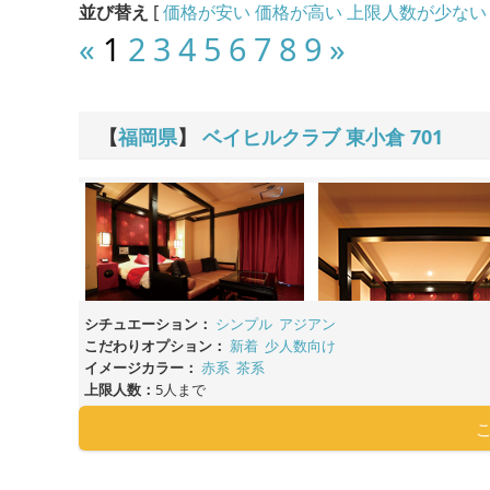
並び替え
[
価格が安い
価格が高い
上限人数が少ない
«
1
2
3
4
5
6
7
8
9
»
【
福岡県
】
ベイヒルクラブ 東小倉
701
シチュエーション：
シンプル
アジアン
こだわりオプション：
新着
少人数向け
イメージカラー：
赤系
茶系
上限人数：
5人まで