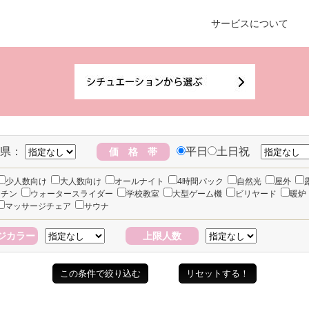
サービスについて
県：
平日
土日祝
価 格 帯
少人数向け
大人数向け
オールナイト
4時間パック
自然光
屋外
ッチン
ウォータースライダー
学校教室
大型ゲーム機
ビリヤード
暖炉
マッサージチェア
サウナ
ジカラー
上限人数