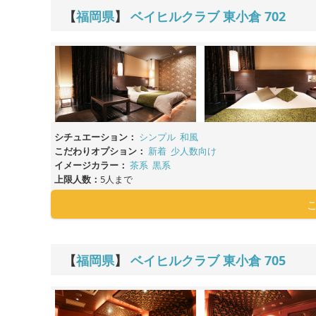
【
福岡県
】
ベイヒルクラブ 東小倉
702
シチュエーション：
シンプル
和風
こだわりオプション：
新着
少人数向け
イメージカラー：
茶系
黒系
上限人数：
5人まで
【
福岡県
】
ベイヒルクラブ 東小倉
705