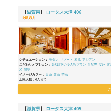
【
滋賀県
】
ロータス大津
406
シチュエーション：
モダン
リゾート
和風
アジアン
こだわりオプション：
3名以下の少人数プラン
自然光
屋外
露
呂
浴室
イメージカラー：
白系
赤系
茶系
上限人数：
6人まで
【
滋賀県
】
ロータス大津
405