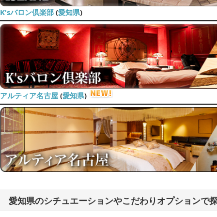
K'sバロン倶楽部
(
愛知県
)
アルティア名古屋
(
愛知県
)
愛知県のシチュエーションやこだわりオプションで