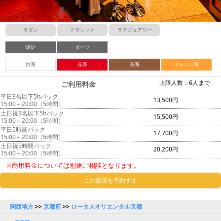
モダン
クラシック
ラグジュアリー
暖炉
ダーツ
白系
赤系
茶系
オレンジ系
上限人数：6人まで
ご利用料金
平日3名以下5hパック
13,500円
15:00～20:00（5時間）
土日祝3名以下5hパック
15,500円
15:00～20:00（5時間）
平日5時間パック
17,700円
15:00～20:00（5時間）
土日祝5時間パック
20,200円
15:00～20:00（5時間）
※商用料金については別途ご相談となります。
この部屋を予約する
関西地方
>>
京都府
>>
ロータスオリエンタル京都