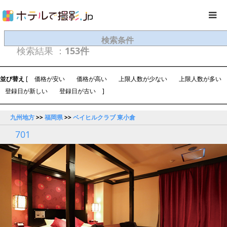
検索条件
検索結果 ：
153件
並び替え
[
価格が安い
価格が高い
上限人数が少ない
上限人数が多い
登録日が新しい
登録日が古い
]
九州地方
>>
福岡県
>>
ベイヒルクラブ 東小倉
701