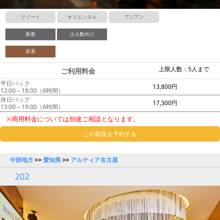
リゾート
オリエンタル
アジアン
新着
少人数向け
茶系
上限人数：5人まで
ご利用料金
平日パック
13,800円
12:00～18:00（6時間）
休日パック
17,300円
13:00～19:00（6時間）
※商用料金については別途ご相談となります。
この部屋を予約する
中部地方
>>
愛知県
>>
アルティア名古屋
202