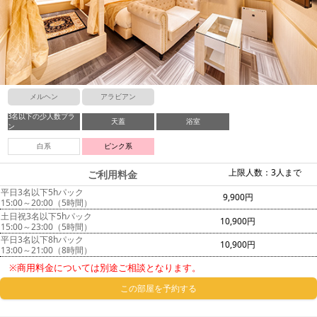
メルヘン
アラビアン
3名以下の少人数プラ
天蓋
浴室
ン
白系
ピンク系
上限人数：3人まで
ご利用料金
平日3名以下5hパック
9,900円
15:00～20:00（5時間）
土日祝3名以下5hパック
10,900円
15:00～23:00（5時間）
平日3名以下8hパック
10,900円
13:00～21:00（8時間）
※商用料金については別途ご相談となります。
この部屋を予約する