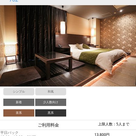
シンプル
和風
新着
少人数向け
茶系
黒系
上限人数：5人まで
ご利用料金
平日パック
13,800円