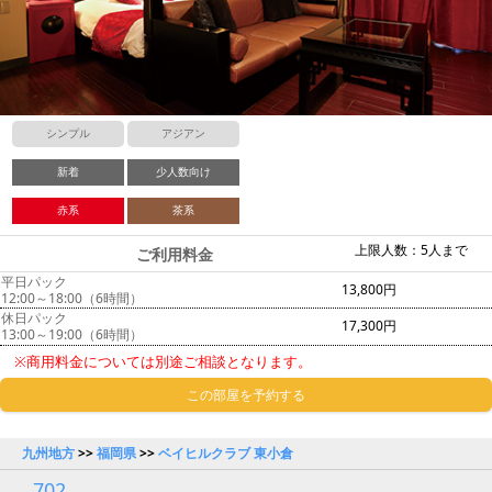
シンプル
アジアン
新着
少人数向け
赤系
茶系
上限人数：5人まで
ご利用料金
平日パック
13,800円
12:00～18:00（6時間）
休日パック
17,300円
13:00～19:00（6時間）
※商用料金については別途ご相談となります。
この部屋を予約する
九州地方
>>
福岡県
>>
ベイヒルクラブ 東小倉
702