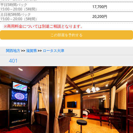
平日5時間パック
17,700円
15:00～20:00（5時間）
土日祝5時間パック
20,200円
15:00～20:00（5時間）
※商用料金については別途ご相談となります。
この部屋を予約する
関西地方
>>
滋賀県
>>
ロータス大津
401