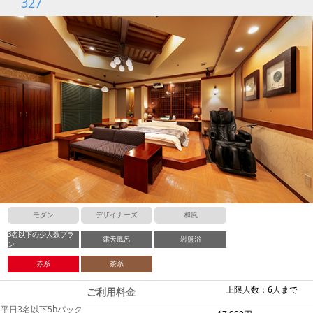
327
モダン
デザイナーズ
和風
3名以下の少人数プラ
露天風呂
岩盤浴
ン
赤系
茶系
上限人数：6人まで
ご利用料金
平日3名以下5hパック