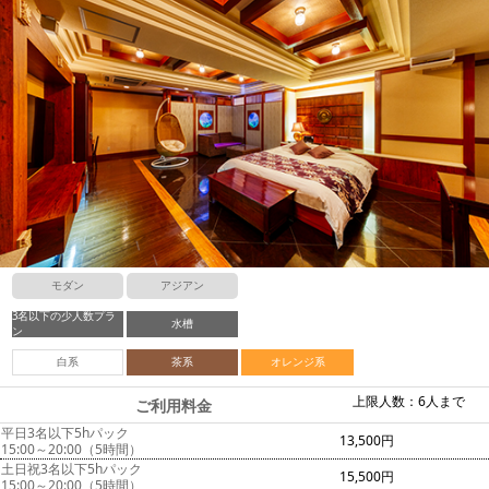
モダン
アジアン
3名以下の少人数プラ
水槽
ン
白系
茶系
オレンジ系
上限人数：6人まで
ご利用料金
平日3名以下5hパック
13,500円
15:00～20:00（5時間）
土日祝3名以下5hパック
15,500円
15:00～20:00（5時間）