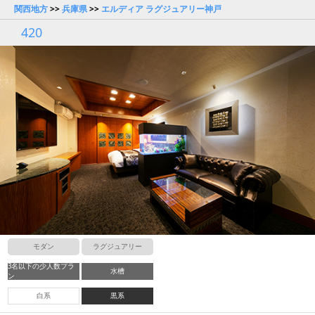
関西地方
>>
兵庫県
>>
エルディア ラグジュアリー神戸
420
モダン
ラグジュアリー
3名以下の少人数プラ
水槽
ン
白系
黒系