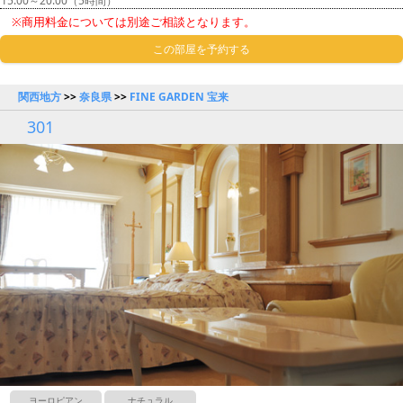
15:00～20:00（5時間）
※商用料金については別途ご相談となります。
この部屋を予約する
関西地方
>>
奈良県
>>
FINE GARDEN 宝来
301
ヨーロピアン
ナチュラル