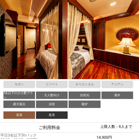
モダン
リゾート
オリエンタル
アジアン
3名以下の少人数プラ
大人数向け
自然光
屋外
ン
露天風呂
浴室
暖炉
茶系
黒系
上限人数：6人まで
ご利用料金
平日3名以下5hパック
14,900円