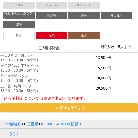
モダン
リゾート
ラグジュアリー
3名以下の少人数プラ
自然光
屋外
露天風呂
ン
浴室
白系
赤系
茶系
上限人数：5人まで
ご利用料金
平日3名以下5hパック
13,900円
15:00～20:00（5時間）
土日祝3名以下5hパック
15,900円
15:00～20:00（5時間）
平日5時間パック
18,900円
15:00～20:00（5時間）
土日祝5時間パック
20,900円
15:00～20:00（5時間）
※商用料金については別途ご相談となります。
この部屋を予約する
中部地方
>>
三重県
>>
FINE GARDEN 松阪II
201