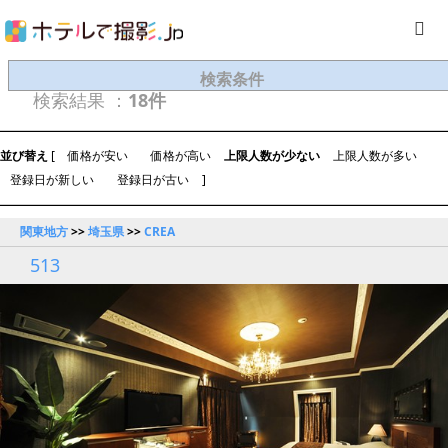
検索条件
検索結果 ：
18件
並び替え
[
価格が安い
価格が高い
上限人数が少ない
上限人数が多い
登録日が新しい
登録日が古い
]
関東地方
>>
埼玉県
>>
CREA
513