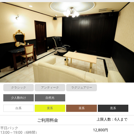
クラシック
アンティーク
ラグジュアリー
少人数向け
自然光
白系
黄系
茶系
黒系
上限人数：6人まで
ご利用料金
平日パック
12,800円
13:00～19:00（6時間）