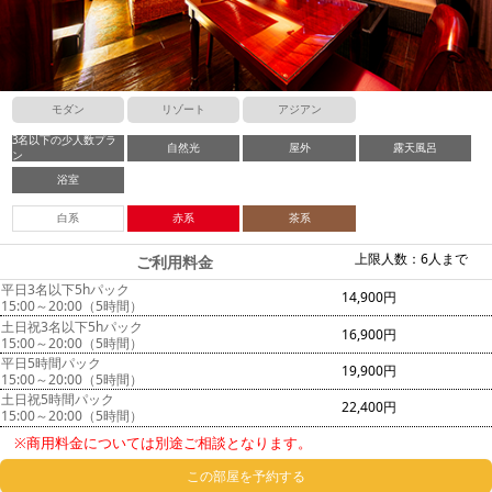
モダン
リゾート
アジアン
3名以下の少人数プラ
自然光
屋外
露天風呂
ン
浴室
白系
赤系
茶系
上限人数：6人まで
ご利用料金
平日3名以下5hパック
14,900円
15:00～20:00（5時間）
土日祝3名以下5hパック
16,900円
15:00～20:00（5時間）
平日5時間パック
19,900円
15:00～20:00（5時間）
土日祝5時間パック
22,400円
15:00～20:00（5時間）
※商用料金については別途ご相談となります。
この部屋を予約する