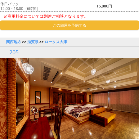
休日パック
16,800円
12:00～18:00（6時間）
※商用料金については別途ご相談となります。
この部屋を予約する
関西地方
>>
滋賀県
>>
ロータス大津
205