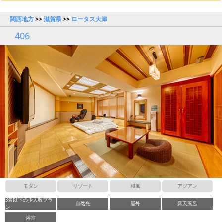
関西地方
>>
滋賀県
>>
ロータス大津
406
モダン
リゾート
和風
アジアン
3名以下の少人数プラ
自然光
屋外
露天風呂
ン
浴室