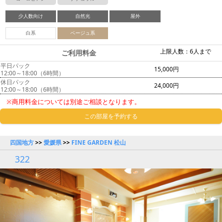
少人数向け
自然光
屋外
白系
ベージュ系
上限人数：6人まで
ご利用料金
平日パック
15,000円
12:00～18:00（6時間）
休日パック
24,000円
12:00～18:00（6時間）
※商用料金については別途ご相談となります。
この部屋を予約する
四国地方
>>
愛媛県
>>
FINE GARDEN 松山
322