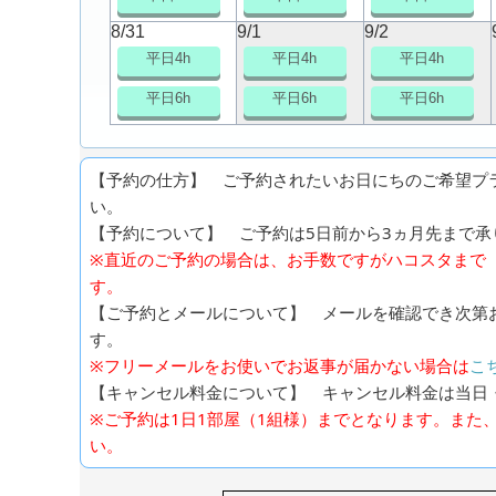
8/31
9/1
9/2
平日4h
平日4h
平日4h
平日6h
平日6h
平日6h
【予約の仕方】 ご予約されたいお日にちのご希望プ
い。
【予約について】 ご予約は5日前から3ヵ月先まで承り
※直近のご予約の場合は、お手数ですがハコスタまで（0
す。
【ご予約とメールについて】 メールを確認でき次第
す。
※フリーメールをお使いでお返事が届かない場合は
こ
【キャンセル料金について】 キャンセル料金は当日
※ご予約は1日1部屋（1組様）までとなります。また
い。