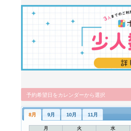
予約希望日をカレンダーから選択
8月
9月
10月
11月
月
火
水