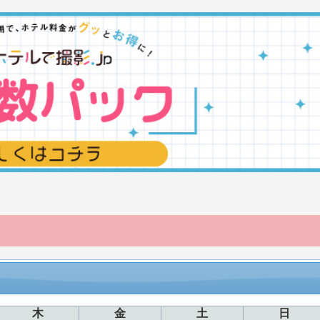
木
金
土
日