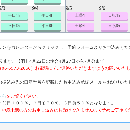
9/3
9/4
9/5
9/6
平日4h
平日4h
土曜4h
日祝4h
平日6h
平日6h
土曜6h
日祝6h
ランをカレンダーからクリックし、予約フォームよりお申込みくだ
ます。【例】4月22日の場合4月27日から7月分まで
6-6573-2066）お電話にてご連絡いただきますようお願いいた
お振込み先の口座番号を記載したお申込み承認メールをお送りいた
ちら
をご覧ください。
・前日１００％、２日前７０％、３日前５０％となります。
、18歳未満の方のお申し込みはお受けできませんので予めご了承く