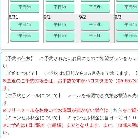
平日6h
平日6h
平日6h
平日6h
8/31
9/1
9/2
9/3
平日4h
平日4h
平日4h
平日4h
平日6h
平日6h
平日6h
平日6h
【予約の仕方】 ご予約されたいお日にちのご希望プランをカレ
い。
【予約について】 ご予約は5日前から3ヵ月先まで承ります。【例
※直近のご予約の場合は、お手数ですがハコスタまで（06-6573
す。
【ご予約とメールについて】 メールを確認でき次第お振込み先
す。
※フリーメールをお使いでお返事が届かない場合は
こちら
をご覧
【キャンセル料金について】 キャンセル料金は当日・前日１０
※ご予約は1日1部屋（1組様）までとなります。また、18歳未
い。