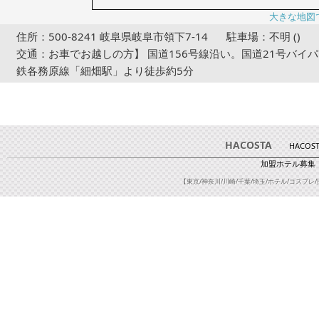
大きな地図
住所：500-8241 岐阜県岐阜市領下7-14
駐車場：不明 ()
交通：お車でお越しの方】 国道156号線沿い。国道21号バイパ
鉄各務原線「細畑駅」より徒歩約5分
HACOSTA
HACOS
加盟ホテル募集
【東京/神奈川/川崎/千葉/埼玉/ホテル/コスプレ/撮