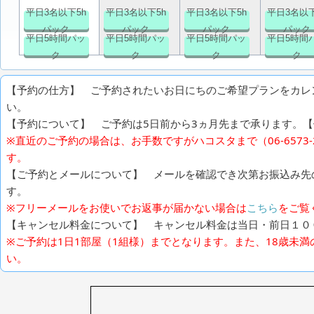
平日3名以下5h
平日3名以下5h
平日3名以下5h
平日3名以下
パック
パック
パック
パック
平日5時間パッ
平日5時間パッ
平日5時間パッ
平日5時間
ク
ク
ク
ク
【予約の仕方】 ご予約されたいお日にちのご希望プランをカレ
い。
【予約について】 ご予約は5日前から3ヵ月先まで承ります。【例
※直近のご予約の場合は、お手数ですがハコスタまで（06-6573
す。
【ご予約とメールについて】 メールを確認でき次第お振込み先
す。
※フリーメールをお使いでお返事が届かない場合は
こちら
をご覧
【キャンセル料金について】 キャンセル料金は当日・前日１０
※ご予約は1日1部屋（1組様）までとなります。また、18歳未
い。