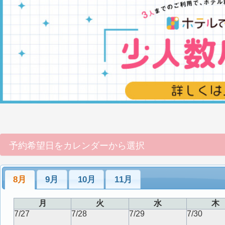
予約希望日をカレンダーから選択
8月
9月
10月
11月
月
火
水
木
7/27
7/28
7/29
7/30