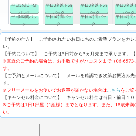
平日3名以下5h
平日3名以下5h
平日3名以下5h
平日3名以下
パック
パック
パック
パック
平日5時間パッ
平日5時間パッ
平日5時間パッ
平日5時間
ク
ク
ク
ク
【予約の仕方】 ご予約されたいお日にちのご希望プランをカレ
い。
【予約について】 ご予約は5日前から3ヵ月先まで承ります。【例
※直近のご予約の場合は、お手数ですがハコスタまで（06-6573
す。
【ご予約とメールについて】 メールを確認でき次第お振込み先
す。
※フリーメールをお使いでお返事が届かない場合は
こちら
をご覧
【キャンセル料金について】 キャンセル料金は当日・前日１０
※ご予約は1日1部屋（1組様）までとなります。また、18歳未
い。