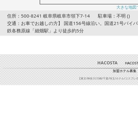
大きな地図
住所：500-8241 岐阜県岐阜市領下7-14
駐車場：不明 ()
交通：お車でお越しの方】 国道156号線沿い。国道21号バイパ
鉄各務原線「細畑駅」より徒歩約5分
HACOSTA
HACOS
加盟ホテル募集
【東京/神奈川/川崎/千葉/埼玉/ホテル/コスプレ/撮