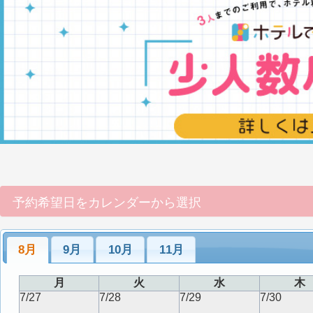
予約希望日をカレンダーから選択
8月
9月
10月
11月
月
火
水
木
7/27
7/28
7/29
7/30