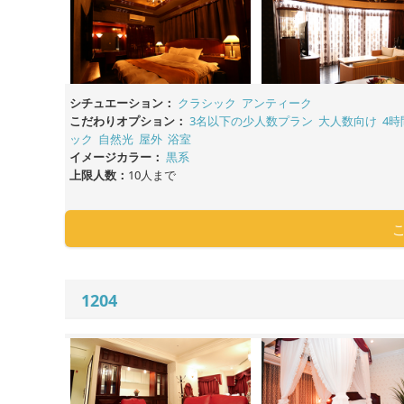
シチュエーション：
クラシック
アンティーク
こだわりオプション：
3名以下の少人数プラン
大人数向け
4時
ック
自然光
屋外
浴室
イメージカラー：
黒系
上限人数：
10人まで
1204