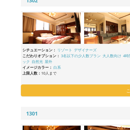
1302
シチュエーション：
リゾート
デザイナーズ
こだわりオプション：
3名以下の少人数プラン
大人数向け
4時
ック
自然光
屋外
イメージカラー：
白系
上限人数：
10人まで
1301