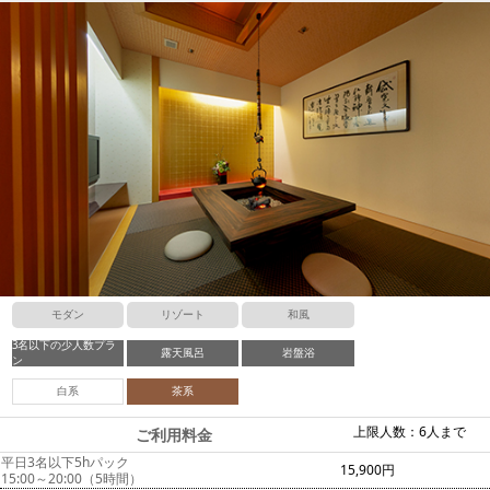
モダン
リゾート
和風
3名以下の少人数プラ
露天風呂
岩盤浴
ン
白系
茶系
上限人数：6人まで
ご利用料金
平日3名以下5hパック
15,900円
15:00～20:00（5時間）