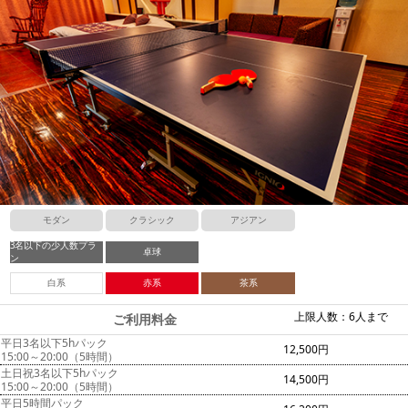
モダン
クラシック
アジアン
3名以下の少人数プラ
卓球
ン
白系
赤系
茶系
上限人数：6人まで
ご利用料金
平日3名以下5hパック
12,500円
15:00～20:00（5時間）
土日祝3名以下5hパック
14,500円
15:00～20:00（5時間）
平日5時間パック