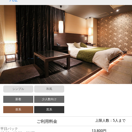
シンプル
和風
新着
少人数向け
茶系
黒系
上限人数：5人まで
ご利用料金
平日パック
13,800円