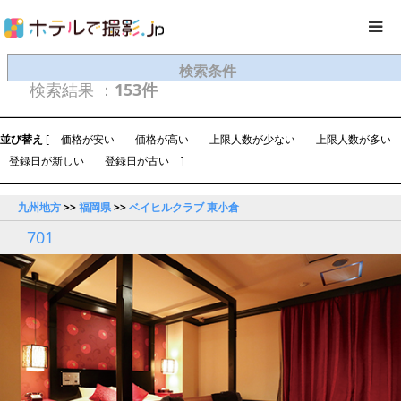
検索条件
検索結果 ：
153件
並び替え
[
価格が安い
価格が高い
上限人数が少ない
上限人数が多い
登録日が新しい
登録日が古い
]
九州地方
>>
福岡県
>>
ベイヒルクラブ 東小倉
701