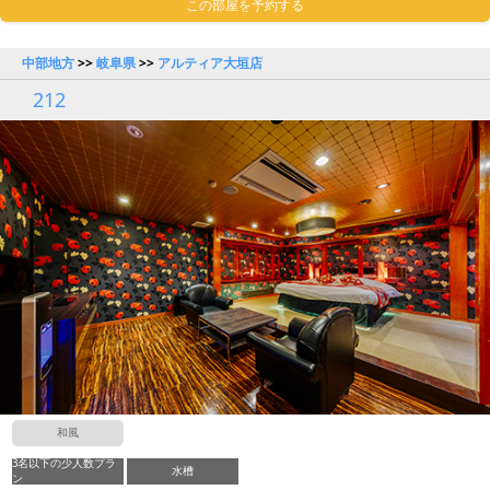
この部屋を予約する
中部地方
>>
岐阜県
>>
アルティア大垣店
212
和風
3名以下の少人数プラ
水槽
ン