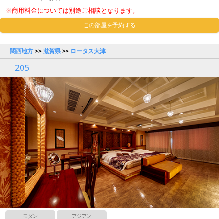
※商用料金については別途ご相談となります。
この部屋を予約する
関西地方
>>
滋賀県
>>
ロータス大津
205
モダン
アジアン