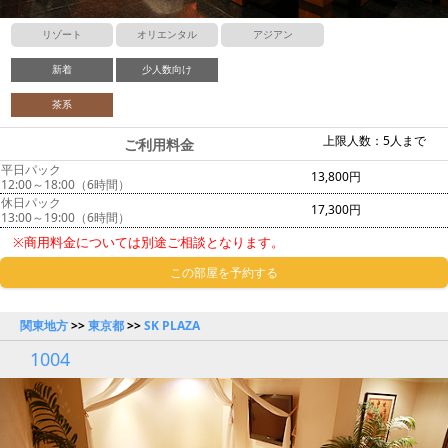
リゾート
オリエンタル
アジアン
新着
少人数向け
茶系
上限人数：5人まで
ご利用料金
平日パック
13,800円
12:00～18:00（6時間）
休日パック
17,300円
13:00～19:00（6時間）
※商用料金については別途ご相談となります。
この部屋を予約する
関東地方
>>
東京都
>>
SK PLAZA
1004