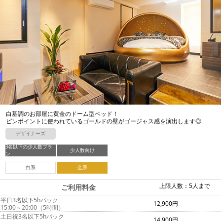
白基調のお部屋に黄金のドーム型ベッド！
ピンポイントに使われているゴールドの壁がゴージャス感を演出します◎
デザイナーズ
3名以下の少人数プラ
少人数向け
ン
白系
金系
上限人数：5人まで
ご利用料金
平日3名以下5hパック
12,900円
15:00～20:00（5時間）
土日祝3名以下5hパック
14,900円