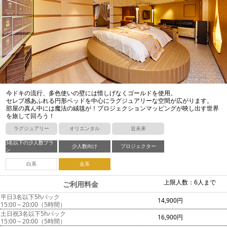
今ドキの流行、多色使いの壁には惜しげなくゴールドを使用。
セレブ感あふれる円形ベッドを中心にラグジュアリーな空間が広がります。
部屋の真ん中には魔法の絨毯が！プロジェクションマッピングが映し出す世界
を旅して回ろう！
ラグジュアリー
オリエンタル
近未来
3名以下の少人数プラ
少人数向け
プロジェクター
ン
白系
金系
上限人数：6人まで
ご利用料金
平日3名以下5hパック
14,900円
15:00～20:00（5時間）
土日祝3名以下5hパック
16,900円
15:00～20:00（5時間）