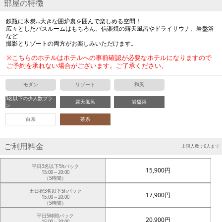
部屋の特徴
鉄瓶に木炭…大きな囲炉裏を囲んで楽しめる空間！
広々としたバスルームはもちろん、信楽焼の露天風呂やドライサウナ、岩盤浴
など
撮影とリゾートの両方がお楽しみいただけます。
※こちらのホテルはホテルへの事前確認が必要なホテルになりますので
ご予約を承れない場合がございます。ご了承ください。
モダン
リゾート
和風
3名以下の少人数プラ
露天風呂
岩盤浴
ン
白系
茶系
ご利用料金
上限人数：6人まで
平日3名以下5hパック
15,900円
15:00～20:00
（5時間）
土日祝3名以下5hパック
17,900円
15:00～20:00
（5時間）
平日5時間パック
20,900円
15:00～20:00