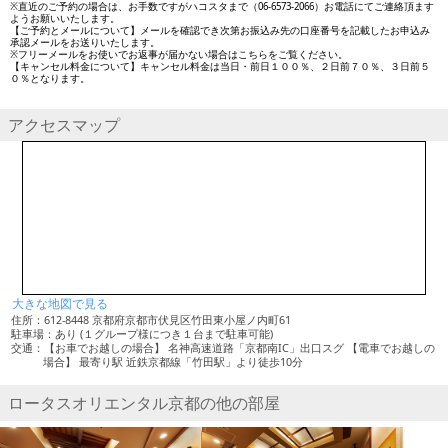
※直近のご予約の場合は、お手数ですがハコスタまで（06-6573-2066）お電話にてご連絡頂ます
ようお願いいたします。
【ご予約とメールについて】メールを確認でき次第お振込み先の口座番号を記載したお申込み
承認メールをお送りいたします。
※フリーメールをお使いでお返事が届かない場合はこちらをご覧ください。
【キャンセル料金について】キャンセル料金は当日・前日１００％、２日前７０％、３日前５
０％となります。
アクセスマップ
大きな地図で見る
住所：612-8448 京都府京都市伏見区竹田東小屋ノ内町61
駐車場：あり (１グループ様につき１台まで駐車可能)
交通：【お車でお越しの場合】 名神高速道路「京都南IC」出口スグ 【電車でお越しの
場合】 最寄り駅 近鉄京都線「竹田駅」より徒歩10分
ロータスオリエンタル京都の他の部屋