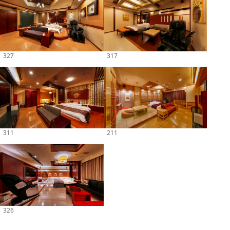
327
317
311
211
326