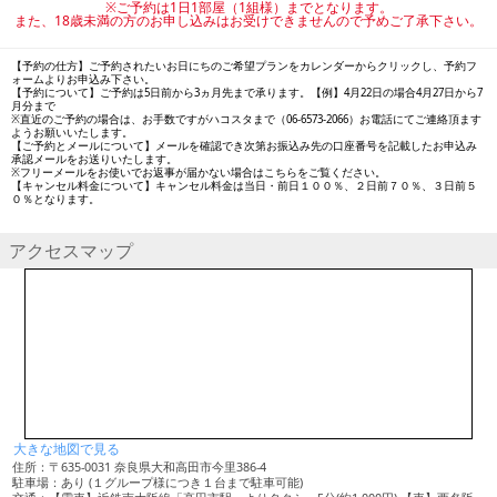
※ご予約は1日1部屋（1組様）までとなります。
また、18歳未満の方のお申し込みはお受けできませんので予めご了承下さい。
【予約の仕方】ご予約されたいお日にちのご希望プランをカレンダーからクリックし、予約フ
ォームよりお申込み下さい。
【予約について】ご予約は5日前から3ヵ月先まで承ります。【例】4月22日の場合4月27日から7
月分まで
※直近のご予約の場合は、お手数ですがハコスタまで（06-6573-2066）お電話にてご連絡頂ます
ようお願いいたします。
【ご予約とメールについて】メールを確認でき次第お振込み先の口座番号を記載したお申込み
承認メールをお送りいたします。
※フリーメールをお使いでお返事が届かない場合はこちらをご覧ください。
【キャンセル料金について】キャンセル料金は当日・前日１００％、２日前７０％、３日前５
０％となります。
アクセスマップ
大きな地図で見る
住所：〒635-0031 奈良県大和高田市今里386-4
駐車場：あり (１グループ様につき１台まで駐車可能)