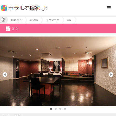
関西地方
奈良県
グラマーラ
310
310