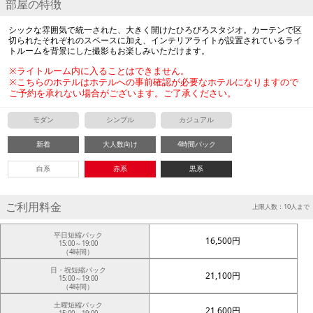
部屋の特徴
シックな雰囲気で統一された、大きく開けたひろびろスタジオ。カーテンで区
切られたそれぞれのスペースに加え、インテリアライトが設置されているライ
トルームを背景にした撮影もお楽しみいただけます。
※ライトルーム内に入ることはできません。
※こちらのホテルはホテルへの事前確認が必要なホテルになりますので
ご予約を承れない場合がございます。ご了承ください。
モダン
シンプル
カジュアル
新着
大人数向け
4時間パック
白系
赤系
黒系
ご利用料金
上限人数：10人まで
平日短縮パック
16,500円
15:00～19:00
（4時間）
日・祝短縮パック
21,100円
15:00～19:00
（4時間）
土曜短縮パック
21,600円