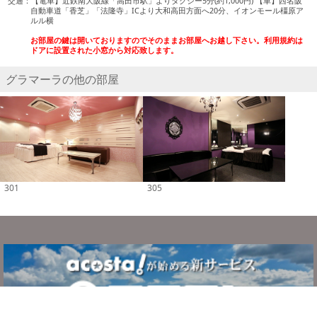
交通：【電車】近鉄南大阪線「高田市駅」よりタクシー5分(約1,000円) 【車】西名阪
自動車道「香芝」「法隆寺」ICより大和高田方面へ20分、イオンモール橿原ア
ルル横
お部屋の鍵は開いておりますのでそのままお部屋へお越し下さい。利用規約は
ドアに設置された小窓から対応致します。
グラマーラの他の部屋
301
305