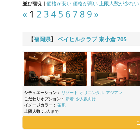
並び替え
[
価格が安い
価格が高い
上限人数が少ない
«
1
2
3
4
5
6
7
8
9
»
【
福岡県
】
ベイヒルクラブ 東小倉
705
シチュエーション：
リゾート
オリエンタル
アジアン
こだわりオプション：
新着
少人数向け
イメージカラー：
茶系
上限人数：
5人まで