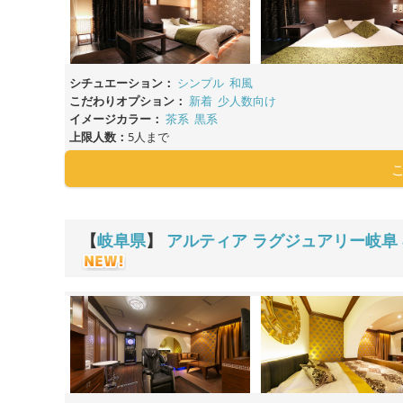
シチュエーション：
シンプル
和風
こだわりオプション：
新着
少人数向け
イメージカラー：
茶系
黒系
上限人数：
5人まで
【
岐阜県
】
アルティア ラグジュアリー岐阜