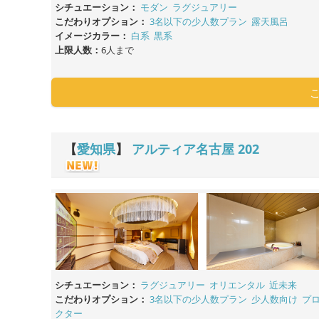
シチュエーション：
モダン
ラグジュアリー
こだわりオプション：
3名以下の少人数プラン
露天風呂
イメージカラー：
白系
黒系
上限人数：
6人まで
【
愛知県
】
アルティア名古屋
202
シチュエーション：
ラグジュアリー
オリエンタル
近未来
こだわりオプション：
3名以下の少人数プラン
少人数向け
プ
クター