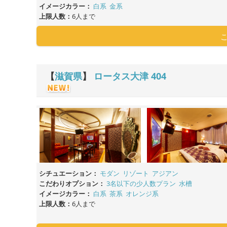
イメージカラー：
白系
金系
上限人数：
6人まで
【
滋賀県
】
ロータス大津
404
シチュエーション：
モダン
リゾート
アジアン
こだわりオプション：
3名以下の少人数プラン
水槽
イメージカラー：
白系
茶系
オレンジ系
上限人数：
6人まで