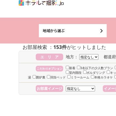
お部屋検索 ：
153件
がヒットしました
地方：
都道府
エ リ ア
新着
3名以下の少人数プラン
こだわりオプション
室内階段
ボルダリング
キ
湯
囲炉裏
貝殻ベッド
ミラールーム
本格カラオケ
お部屋イメージ
イメー