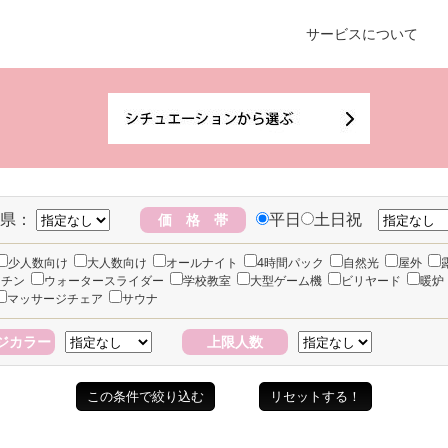
サービスについて
県：
平日
土日祝
価 格 帯
少人数向け
大人数向け
オールナイト
4時間パック
自然光
屋外
ッチン
ウォータースライダー
学校教室
大型ゲーム機
ビリヤード
暖炉
マッサージチェア
サウナ
ジカラー
上限人数