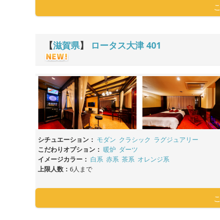
【
滋賀県
】
ロータス大津
401
シチュエーション：
モダン
クラシック
ラグジュアリー
こだわりオプション：
暖炉
ダーツ
イメージカラー：
白系
赤系
茶系
オレンジ系
上限人数：
6人まで