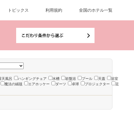
トピックス
利用規約
全国のホテル一覧
露天風呂
ハンギングチェア
水槽
岩盤浴
プール
天蓋
浴室
魔法の絨毯
エアホッケー
ダーツ
卓球
プロジェクター
足