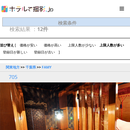
検索条件
検索結果 ：
12件
並び替え
[
価格が安い
価格が高い
上限人数が少ない
上限人数が多い
登録日が新しい
登録日が古い
]
関東地方
>>
千葉県
>>
FAMY
705