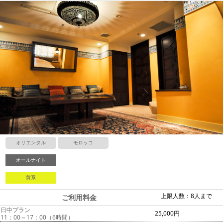
オリエンタル
モロッコ
オールナイト
黄系
上限人数：8人まで
ご利用料金
日中プラン
25,000円
11：00～17：00（6時間）