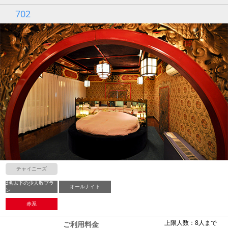
702
チャイニーズ
3名以下の少人数プラ
オールナイト
ン
赤系
上限人数：8人まで
ご利用料金