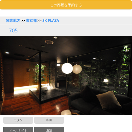
この部屋を予約する
関東地方
>>
東京都
>>
SK PLAZA
705
モダン
和風
オールナイト
浴室