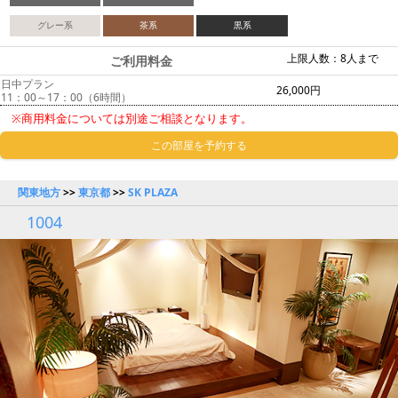
グレー系
茶系
黒系
上限人数：8人まで
ご利用料金
日中プラン
26,000円
11：00～17：00（6時間）
※商用料金については別途ご相談となります。
この部屋を予約する
関東地方
>>
東京都
>>
SK PLAZA
1004