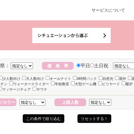
サービスについて
県：
平日
土日祝
価 格 帯
少人数向け
大人数向け
オールナイト
4時間パック
自然光
屋外
ッチン
ウォータースライダー
学校教室
大型ゲーム機
ビリヤード
暖炉
マッサージチェア
サウナ
ジカラー
上限人数