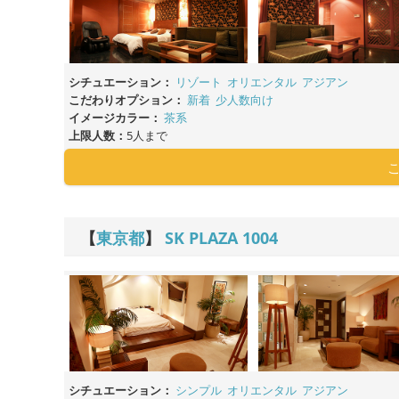
シチュエーション：
リゾート
オリエンタル
アジアン
こだわりオプション：
新着
少人数向け
イメージカラー：
茶系
上限人数：
5人まで
【
東京都
】
SK PLAZA
1004
シチュエーション：
シンプル
オリエンタル
アジアン