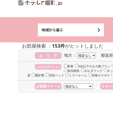
お部屋検索 ：
153件
がヒットしました
地方：
都道府
エ リ ア
新着
3名以下の少人数プラン
こだわりオプション
室内階段
ボルダリング
キ
湯
囲炉裏
貝殻ベッド
ミラールーム
本格カラオケ
お部屋イメージ
イメー