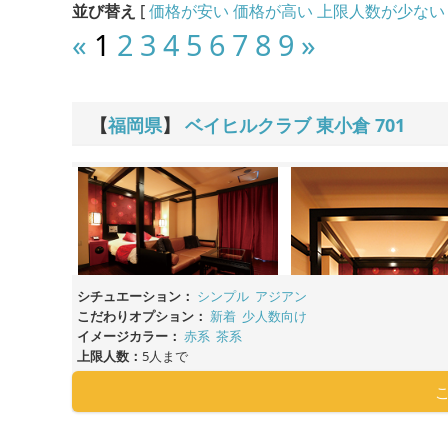
並び替え
[
価格が安い
価格が高い
上限人数が少ない
«
1
2
3
4
5
6
7
8
9
»
【
福岡県
】
ベイヒルクラブ 東小倉
701
シチュエーション：
シンプル
アジアン
こだわりオプション：
新着
少人数向け
イメージカラー：
赤系
茶系
上限人数：
5人まで