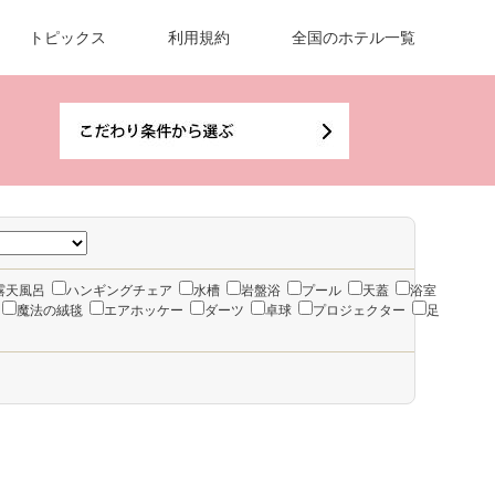
トピックス
利用規約
全国のホテル一覧
露天風呂
ハンギングチェア
水槽
岩盤浴
プール
天蓋
浴室
魔法の絨毯
エアホッケー
ダーツ
卓球
プロジェクター
足