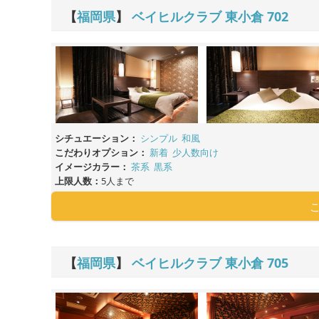
【
福岡県
】
ベイヒルクラブ 東小倉
702
シチュエーション：
シンプル
和風
こだわりオプション：
新着
少人数向け
イメージカラー：
茶系
黒系
上限人数：
5人まで
【
福岡県
】
ベイヒルクラブ 東小倉
705