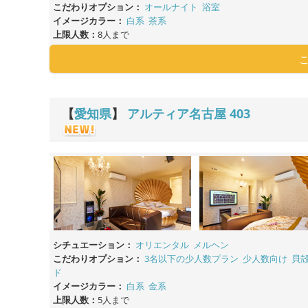
こだわりオプション：
オールナイト
浴室
イメージカラー：
白系
茶系
上限人数：
8人まで
【
愛知県
】
アルティア名古屋
403
シチュエーション：
オリエンタル
メルヘン
こだわりオプション：
3名以下の少人数プラン
少人数向け
貝
ド
イメージカラー：
白系
金系
上限人数：
5人まで