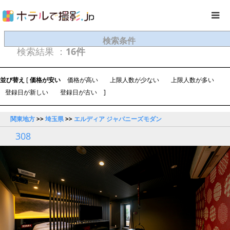
検索条件
検索結果 ：
16件
並び替え
[
価格が安い
価格が高い
上限人数が少ない
上限人数が多い
登録日が新しい
登録日が古い
]
関東地方
>>
埼玉県
>>
エルディア ジャパニーズモダン
308