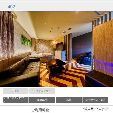
402
モダン
ラグジュアリー
3名以下の少人数プラ
露天風呂
水槽
マッサージチェア
ン
上限人数：6人まで
ご利用料金