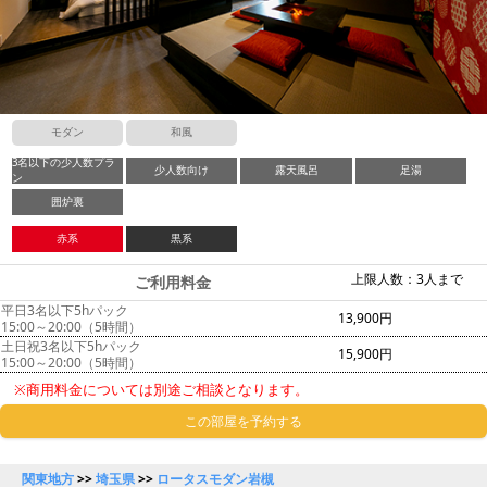
モダン
和風
3名以下の少人数プラ
少人数向け
露天風呂
足湯
ン
囲炉裏
赤系
黒系
上限人数：3人まで
ご利用料金
平日3名以下5hパック
13,900円
15:00～20:00（5時間）
土日祝3名以下5hパック
15,900円
15:00～20:00（5時間）
※商用料金については別途ご相談となります。
この部屋を予約する
関東地方
>>
埼玉県
>>
ロータスモダン岩槻