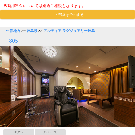
※商用料金については別途ご相談となります。
この部屋を予約する
中部地方
>>
岐阜県
>>
アルティア ラグジュアリー岐阜
805
モダン
ラグジュアリー