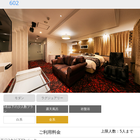
602
モダン
ラグジュアリー
3名以下の少人数プラ
露天風呂
岩盤浴
ン
白系
金系
上限人数：5人まで
ご利用料金