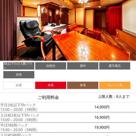
3名以下の少人数プラ
自然光
屋外
露天風呂
ン
浴室
白系
赤系
茶系
オレンジ系
上限人数：6人まで
ご利用料金
平日3名以下5hパック
14,900円
15:00～20:00（5時間）
土日祝3名以下5hパック
16,900円
15:00～20:00（5時間）
平日5時間パック
19,900円
15:00～20:00（5時間）
土日祝5時間パック