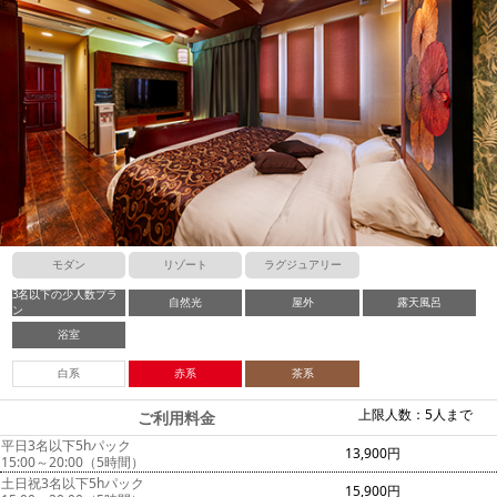
モダン
リゾート
ラグジュアリー
3名以下の少人数プラ
自然光
屋外
露天風呂
ン
浴室
白系
赤系
茶系
上限人数：5人まで
ご利用料金
平日3名以下5hパック
13,900円
15:00～20:00（5時間）
土日祝3名以下5hパック
15,900円