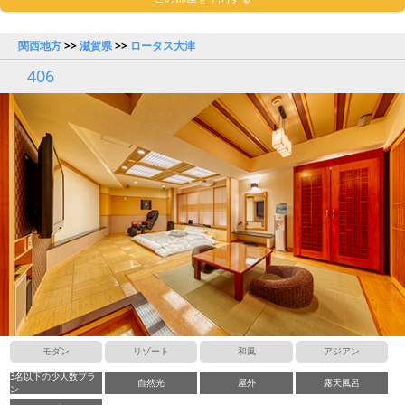
関西地方
>>
滋賀県
>>
ロータス大津
406
モダン
リゾート
和風
アジアン
3名以下の少人数プラ
自然光
屋外
露天風呂
ン