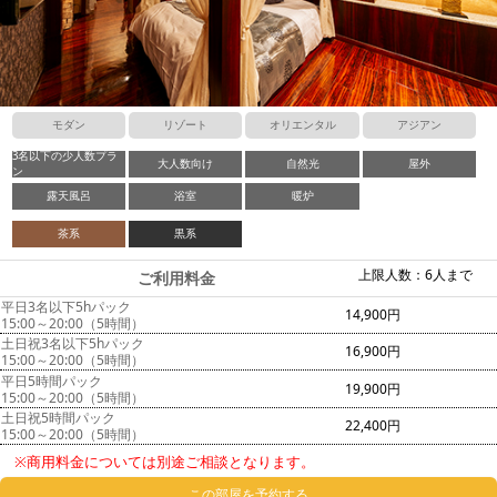
モダン
リゾート
オリエンタル
アジアン
3名以下の少人数プラ
大人数向け
自然光
屋外
ン
露天風呂
浴室
暖炉
茶系
黒系
上限人数：6人まで
ご利用料金
平日3名以下5hパック
14,900円
15:00～20:00（5時間）
土日祝3名以下5hパック
16,900円
15:00～20:00（5時間）
平日5時間パック
19,900円
15:00～20:00（5時間）
土日祝5時間パック
22,400円
15:00～20:00（5時間）
※商用料金については別途ご相談となります。
この部屋を予約する