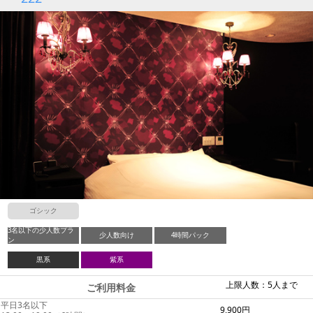
ゴシック
3名以下の少人数プラ
少人数向け
4時間パック
ン
黒系
紫系
上限人数：5人まで
ご利用料金
平日3名以下
9,900円