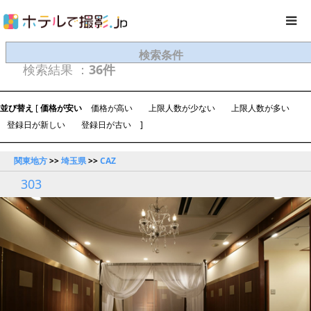
検索条件
検索結果 ：
36件
並び替え
[
価格が安い
価格が高い
上限人数が少ない
上限人数が多い
登録日が新しい
登録日が古い
]
関東地方
>>
埼玉県
>>
CAZ
303