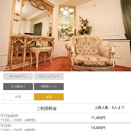
ヨーロピアン
ラグジュアリー
少人数向け
4時間パック
白系
金系
上限人数：6人まで
ご利用料金
平日短縮4h
11,400円
15:00～19:00（4時間）
平日6h
14,400円
13:00～19:00（6時間）