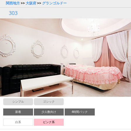
関西地方
>>
大阪府
>>
グランゴルドー
303
シンプル
ゴシック
新着
少人数向け
4時間パック
白系
ピンク系