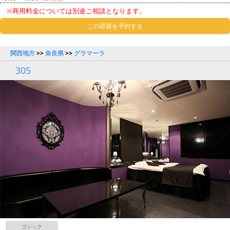
※商用料金については別途ご相談となります。
この部屋を予約する
関西地方
>>
奈良県
>>
グラマーラ
305
ゴシック