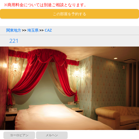
※商用料金については別途ご相談となります。
この部屋を予約する
関東地方
>>
埼玉県
>>
CAZ
221
ヨーロピアン
メルヘン