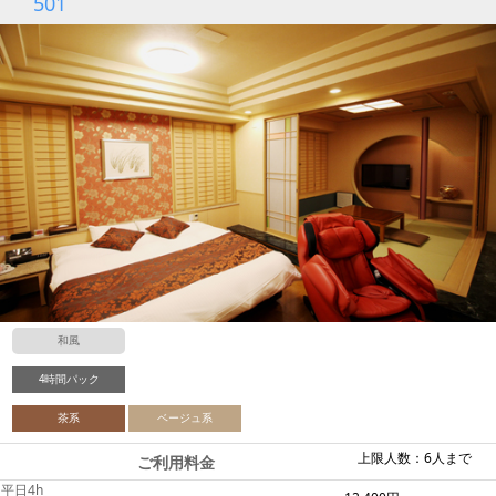
501
和風
4時間パック
茶系
ベージュ系
上限人数：6人まで
ご利用料金
平日4h