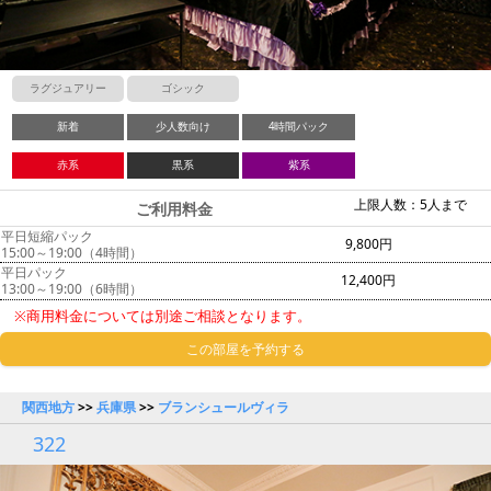
ラグジュアリー
ゴシック
新着
少人数向け
4時間パック
赤系
黒系
紫系
上限人数：5人まで
ご利用料金
平日短縮パック
9,800円
15:00～19:00（4時間）
平日パック
12,400円
13:00～19:00（6時間）
※商用料金については別途ご相談となります。
この部屋を予約する
関西地方
>>
兵庫県
>>
ブランシュールヴィラ
322