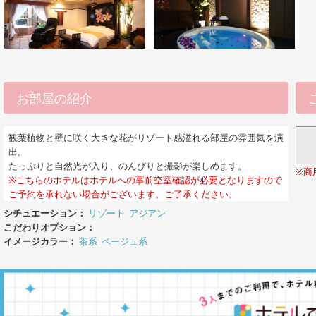
お部屋の紹介
観葉植物と壁に咲く大きな花がリゾート感溢れる部屋の雰囲気を演
出。
たっぷりと自然光が入り、のんびりと撮影が楽しめます。
※商
※こちらのホテルはホテルへの事前空室確認が必要となりますので
ご予約を承れない場合がございます。ご了承ください。
シチュエーション：
リゾート
アジアン
こだわりオプション：
イメージカラー：
茶系
ベージュ系