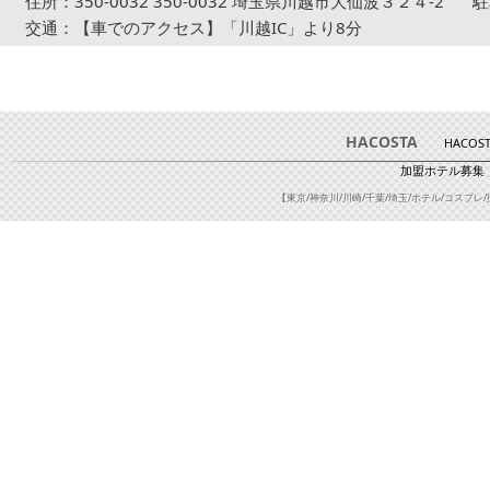
住所：350-0032 350-0032 埼玉県川越市大仙波３２４-2
駐
交通：【車でのアクセス】「川越IC」より8分
HACOSTA
HACOS
加盟ホテル募集
【東京/神奈川/川崎/千葉/埼玉/ホテル/コスプレ/撮