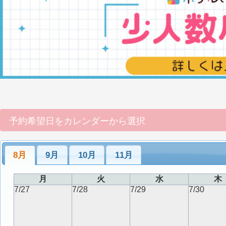
予約希望日をカレンダーから選択
8月
9月
10月
11月
月
火
水
木
7/27
7/28
7/29
7/30