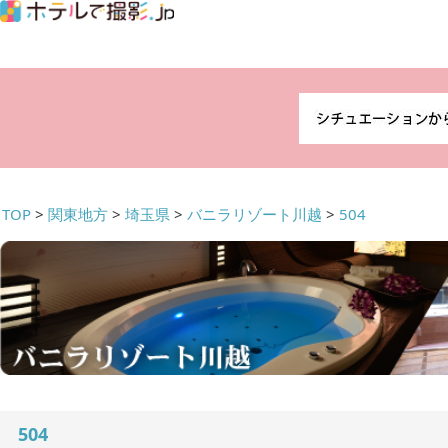
TOP
>
関東地方
>
埼玉県
>
バニラリゾート川越
>
504
504