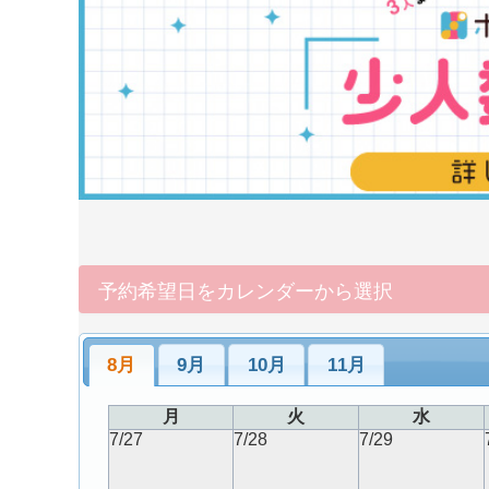
予約希望日をカレンダーから選択
8月
9月
10月
11月
月
火
水
7/27
7/28
7/29