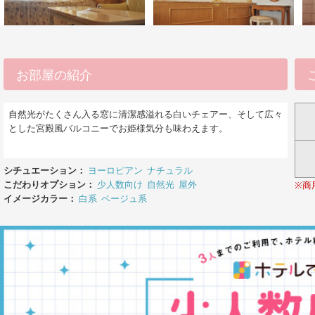
お部屋の紹介
自然光がたくさん入る窓に清潔感溢れる白いチェアー、そして広々
とした宮殿風バルコニーでお姫様気分も味わえます。
シチュエーション：
ヨーロピアン
ナチュラル
こだわりオプション：
少人数向け
自然光
屋外
※商
イメージカラー：
白系
ベージュ系