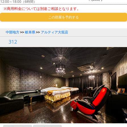
12:00～18:00（6時間）
※商用料金については別途ご相談となります。
この部屋を予約する
中部地方
>>
岐阜県
>>
アルティア大垣店
312