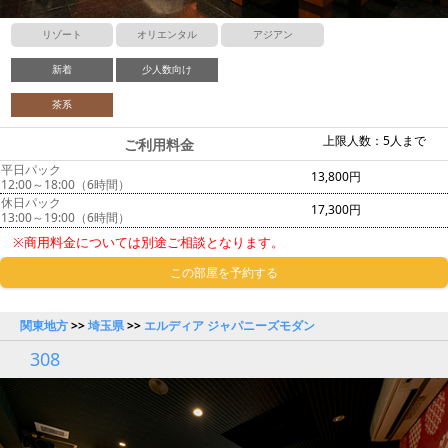
リゾート
オリエンタル
アジアン
新着
少人数向け
茶系
上限人数：5人まで
ご利用料金
平日パック
13,800円
12:00～18:00（6時間）
休日パック
17,300円
13:00～19:00（6時間）
※商用料金については別途ご相談となります。
この部屋を予約する
関東地方
>>
埼玉県
>>
エルディア ジャパニーズモダン
308