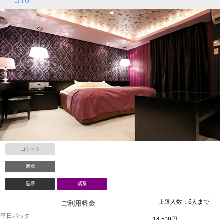
ゴシック
新着
黒系
紫系
上限人数：6人まで
ご利用料金
平日パック
14,500円