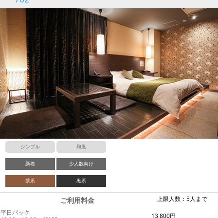
シンプル
和風
新着
少人数向け
茶系
黒系
上限人数：5人まで
ご利用料金
平日パック
13,800円