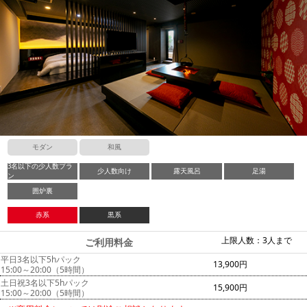
モダン
和風
3名以下の少人数プラ
少人数向け
露天風呂
足湯
ン
囲炉裏
赤系
黒系
上限人数：3人まで
ご利用料金
平日3名以下5hパック
13,900円
15:00～20:00（5時間）
土日祝3名以下5hパック
15,900円
15:00～20:00（5時間）