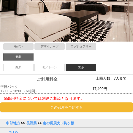
モダン
デザイナーズ
ラグジュアリー
新着
白系
モノトーン
黒系
上限人数：7人まで
ご利用料金
平日パック
17,400円
12:00～18:00（6時間）
※商用料金については別途ご相談となります。
この部屋を予約する
中部地方
>>
長野県
>>
南の風風力3 駒ヶ根
310