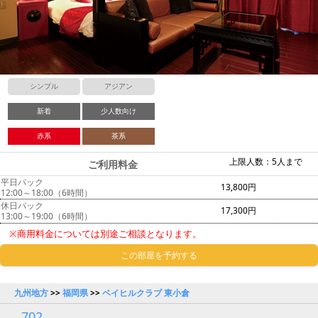
シンプル
アジアン
新着
少人数向け
赤系
茶系
上限人数：5人まで
ご利用料金
平日パック
13,800円
12:00～18:00（6時間）
休日パック
17,300円
13:00～19:00（6時間）
※商用料金については別途ご相談となります。
この部屋を予約する
九州地方
>>
福岡県
>>
ベイヒルクラブ 東小倉
702