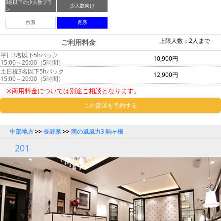
3名以下の少人数プラ
少人数向け
ン
白系
青系
上限人数：2人まで
ご利用料金
平日3名以下5hパック
10,900円
15:00～20:00（5時間）
土日祝3名以下5hパック
12,900円
15:00～20:00（5時間）
※商用料金については別途ご相談となります。
この部屋を予約する
中部地方
>>
長野県
>>
南の風風力3 駒ヶ根
201