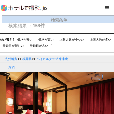
検索条件
検索結果 ：
153件
並び替え
[
価格が安い
価格が高い
上限人数が少ない
上限人数が多い
登録日が新しい
登録日が古い
]
九州地方
>>
福岡県
>>
ベイヒルクラブ 東小倉
701