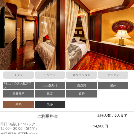
モダン
リゾート
オリエンタル
アジアン
3名以下の少人数プラ
大人数向け
自然光
屋外
ン
露天風呂
浴室
暖炉
茶系
黒系
上限人数：6人まで
ご利用料金
平日3名以下5hパック
14,900円
15:00～20:00（5時間）
土日祝3名以下5hパック