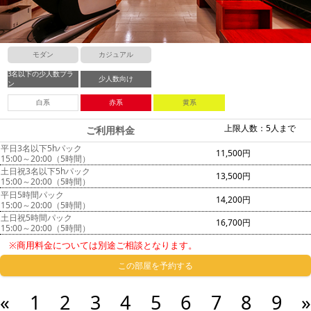
モダン
カジュアル
3名以下の少人数プラ
少人数向け
ン
白系
赤系
黄系
上限人数：5人まで
ご利用料金
平日3名以下5hパック
11,500円
15:00～20:00（5時間）
土日祝3名以下5hパック
13,500円
15:00～20:00（5時間）
平日5時間パック
14,200円
15:00～20:00（5時間）
土日祝5時間パック
16,700円
15:00～20:00（5時間）
※商用料金については別途ご相談となります。
この部屋を予約する
«
1
2
3
4
5
6
7
8
9
»