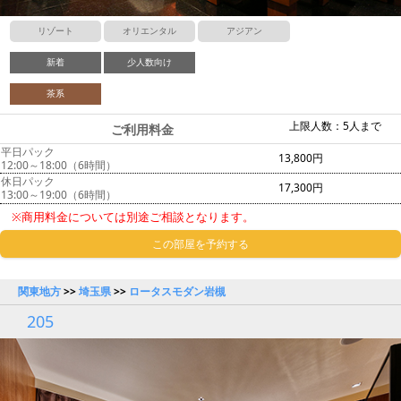
リゾート
オリエンタル
アジアン
新着
少人数向け
茶系
上限人数：5人まで
ご利用料金
平日パック
13,800円
12:00～18:00（6時間）
休日パック
17,300円
13:00～19:00（6時間）
※商用料金については別途ご相談となります。
この部屋を予約する
関東地方
>>
埼玉県
>>
ロータスモダン岩槻
205