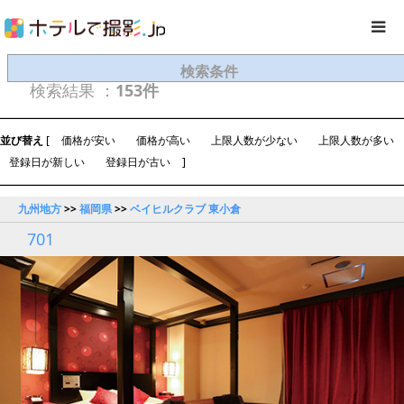
検索条件
検索結果 ：
153件
並び替え
[
価格が安い
価格が高い
上限人数が少ない
上限人数が多い
登録日が新しい
登録日が古い
]
九州地方
>>
福岡県
>>
ベイヒルクラブ 東小倉
701