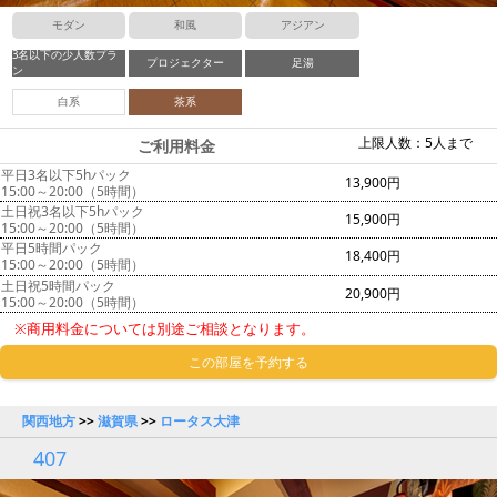
モダン
和風
アジアン
3名以下の少人数プラ
プロジェクター
足湯
ン
白系
茶系
上限人数：5人まで
ご利用料金
平日3名以下5hパック
13,900円
15:00～20:00（5時間）
土日祝3名以下5hパック
15,900円
15:00～20:00（5時間）
平日5時間パック
18,400円
15:00～20:00（5時間）
土日祝5時間パック
20,900円
15:00～20:00（5時間）
※商用料金については別途ご相談となります。
この部屋を予約する
関西地方
>>
滋賀県
>>
ロータス大津
407