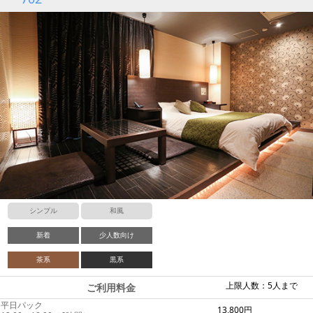
シンプル
和風
新着
少人数向け
茶系
黒系
上限人数：5人まで
ご利用料金
平日パック
13,800円