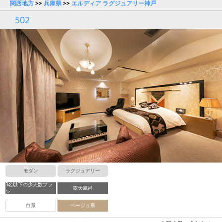
関西地方
>>
兵庫県
>>
エルディア ラグジュアリー神戸
502
モダン
ラグジュアリー
3名以下の少人数プラ
露天風呂
ン
白系
ベージュ系