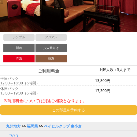
シンプル
アジアン
新着
少人数向け
赤系
茶系
上限人数：5人まで
ご利用料金
平日パック
13,800円
12:00～18:00（6時間）
休日パック
17,300円
13:00～19:00（6時間）
※商用料金については別途ご相談となります。
この部屋を予約する
九州地方
>>
福岡県
>>
ベイヒルクラブ 東小倉
702