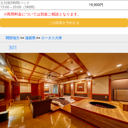
土日祝5時間パック
19,900円
15:00～20:00（5時間）
※商用料金については別途ご相談となります。
この部屋を予約する
関西地方
>>
滋賀県
>>
ロータス大津
301