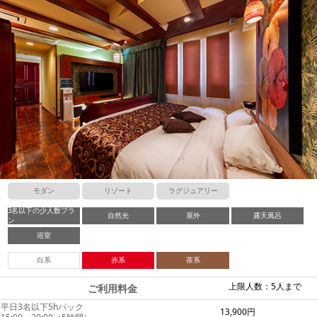
モダン
リゾート
ラグジュアリー
3名以下の少人数プラ
自然光
屋外
露天風呂
ン
浴室
白系
赤系
茶系
上限人数：5人まで
ご利用料金
平日3名以下5hパック
13,900円