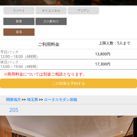
リゾート
オリエンタル
アジアン
新着
少人数向け
茶系
上限人数：5人まで
ご利用料金
平日パック
13,800円
12:00～18:00（6時間）
休日パック
17,300円
13:00～19:00（6時間）
※商用料金については別途ご相談となります。
この部屋を予約する
関東地方
>>
埼玉県
>>
ロータスモダン岩槻
205