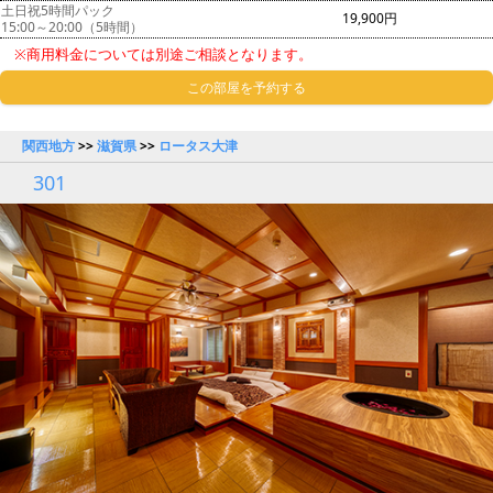
土日祝5時間パック
19,900円
15:00～20:00（5時間）
※商用料金については別途ご相談となります。
この部屋を予約する
関西地方
>>
滋賀県
>>
ロータス大津
301