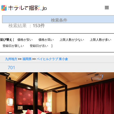
検索条件
検索結果 ：
153件
並び替え
[
価格が安い
価格が高い
上限人数が少ない
上限人数が多い
登録日が新しい
登録日が古い
]
九州地方
>>
福岡県
>>
ベイヒルクラブ 東小倉
701