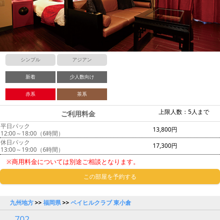
シンプル
アジアン
新着
少人数向け
赤系
茶系
上限人数：5人まで
ご利用料金
平日パック
13,800円
12:00～18:00（6時間）
休日パック
17,300円
13:00～19:00（6時間）
※商用料金については別途ご相談となります。
この部屋を予約する
九州地方
>>
福岡県
>>
ベイヒルクラブ 東小倉
702