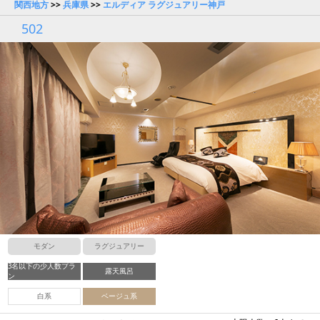
関西地方
>>
兵庫県
>>
エルディア ラグジュアリー神戸
502
モダン
ラグジュアリー
3名以下の少人数プラ
露天風呂
ン
白系
ベージュ系