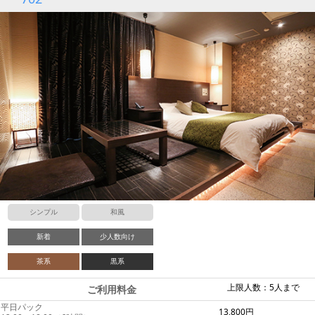
シンプル
和風
新着
少人数向け
茶系
黒系
上限人数：5人まで
ご利用料金
平日パック
13,800円