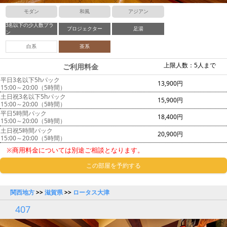
モダン
和風
アジアン
3名以下の少人数プラ
プロジェクター
足湯
ン
白系
茶系
上限人数：5人まで
ご利用料金
平日3名以下5hパック
13,900円
15:00～20:00（5時間）
土日祝3名以下5hパック
15,900円
15:00～20:00（5時間）
平日5時間パック
18,400円
15:00～20:00（5時間）
土日祝5時間パック
20,900円
15:00～20:00（5時間）
※商用料金については別途ご相談となります。
この部屋を予約する
関西地方
>>
滋賀県
>>
ロータス大津
407