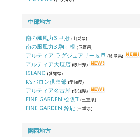
中部地方
南の風風力3 甲府
(
山梨県
)
南の風風力3 駒ヶ根
(
長野県
)
アルティア ラグジュアリー岐阜
(
岐阜県
)
アルティア大垣店
(
岐阜県
)
ISLAND
(
愛知県
)
K'sバロン倶楽部
(
愛知県
)
アルティア名古屋
(
愛知県
)
FINE GARDEN 松阪II
(
三重県
)
FINE GARDEN 鈴鹿
(
三重県
)
関西地方