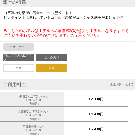
部屋の特徴
白基調のお部屋に黄金のドーム型ベッド！
ピンポイントに使われているゴールドの壁がゴージャス感を演出します◎
※こちらのホテルはホテルへの事前確認が必要なホテルになりますので
ご予約を承れない場合がございます。ご了承ください。
デザイナーズ
3名以下の少人数プラ
少人数向け
ン
白系
金系
ご利用料金
上限人数：5人まで
平日3名以下5hパック
12,900円
15:00～20:00
（5時間）
土日祝3名以下5hパック
14,900円
15:00～20:00
（5時間）
平日5時間パック
15,900円
15:00～20:00
（5時間）