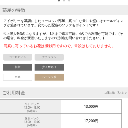
部屋の特徴
アイボリーを基調にしたヨーロッパ部屋。真っ白な天井や壁にはモールディン
グが施されています。変わった配色のソファもポイントです！
※上限人数3名になりますが、1名まで追加可能。4名での利用が可能です。(そ
の場合、料金が変動いたしますので別途お問い合わせください。)
写真に写っているお花は撮影用ですので、常設はしておりません。
ヨーロピアン
ナチュラル
新着
少人数向け
白系
ベージュ系
ご利用料金
上限人数：3人まで
平日パック
13,000円
13:00～19:00
（6時間）
休日パック
17,200円
13:00～19:00
（6時間）