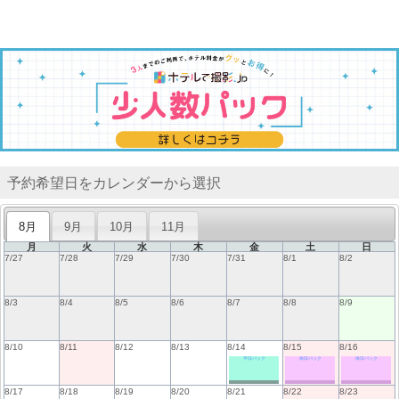
予約希望日をカレンダーから選択
8月
9月
10月
11月
月
火
水
木
金
土
日
7/27
7/28
7/29
7/30
7/31
8/1
8/2
8/3
8/4
8/5
8/6
8/7
8/8
8/9
8/10
8/11
8/12
8/13
8/14
8/15
8/16
平日パック
休日パック
休日パック
8/17
8/18
8/19
8/20
8/21
8/22
8/23