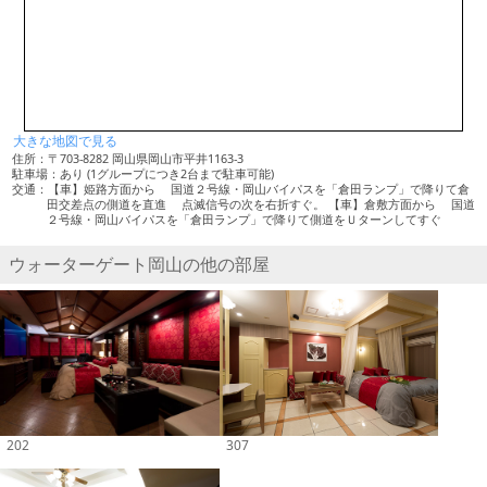
大きな地図で見る
住所：〒703-8282 岡山県岡山市平井1163-3
駐車場：あり (1グループにつき2台まで駐車可能)
交通：【車】姫路方面から 国道２号線・岡山バイパスを「倉田ランプ」で降りて倉
田交差点の側道を直進 点滅信号の次を右折すぐ。 【車】倉敷方面から 国道
２号線・岡山バイパスを「倉田ランプ」で降りて側道をＵターンしてすぐ
ウォーターゲート岡山の他の部屋
202
307