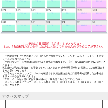
平日パック
平日パック
平日パック
平日パック
平日パック
休日パック
休日パック
8/24
8/25
8/26
8/27
8/28
8/29
8/30
平日パック
平日パック
平日パック
平日パック
平日パック
休日パック
休日パック
8/31
9/1
9/2
9/3
9/4
9/5
9/6
平日パック
平日パック
平日パック
平日パック
平日パック
休日パック
休日パック
※ご予約は1日1部屋（1組様）までとなります。
また、18歳未満の方のお申し込みはお受けできませんので予めご了承下さい。
【予約の仕方】ご予約されたいお日にちのご希望プランをカレンダーからクリックし、予約フ
ォームよりお申込み下さい。
【予約について】ご予約は5日前から3ヵ月先まで承ります。【例】4月22日の場合4月27日から7
月分まで
※直近のご予約の場合は、お手数ですがハコスタまで（06-6573-2066）お電話にてご連絡頂ます
ようお願いいたします。
【ご予約とメールについて】メールを確認でき次第お振込み先の口座番号を記載したお申込み
承認メールをお送りいたします。
※フリーメールをお使いでお返事が届かない場合はこちらをご覧ください。
【キャンセル料金について】キャンセル料金は当日・前日１００％、２日前７０％、３日前５
０％となります。
アクセスマップ