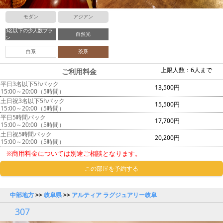
モダン
アジアン
3名以下の少人数プラ
自然光
ン
白系
茶系
上限人数：6人まで
ご利用料金
平日3名以下5hパック
13,500円
15:00～20:00（5時間）
土日祝3名以下5hパック
15,500円
15:00～20:00（5時間）
平日5時間パック
17,700円
15:00～20:00（5時間）
土日祝5時間パック
20,200円
15:00～20:00（5時間）
※商用料金については別途ご相談となります。
この部屋を予約する
中部地方
>>
岐阜県
>>
アルティア ラグジュアリー岐阜
307