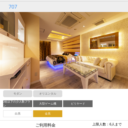
707
モダン
オリエンタル
3名以下の少人数プラ
大型ゲーム機
ビリヤード
ン
白系
金系
上限人数：6人まで
ご利用料金