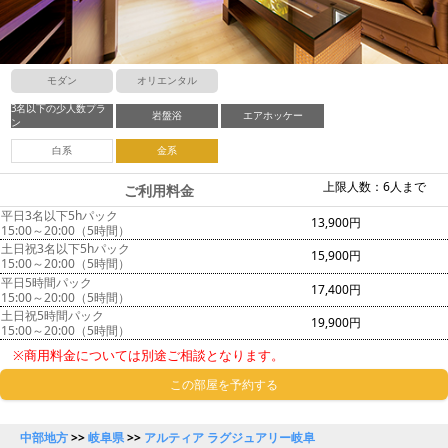
モダン
オリエンタル
3名以下の少人数プラ
岩盤浴
エアホッケー
ン
白系
金系
上限人数：6人まで
ご利用料金
平日3名以下5hパック
13,900円
15:00～20:00（5時間）
土日祝3名以下5hパック
15,900円
15:00～20:00（5時間）
平日5時間パック
17,400円
15:00～20:00（5時間）
土日祝5時間パック
19,900円
15:00～20:00（5時間）
※商用料金については別途ご相談となります。
この部屋を予約する
中部地方
>>
岐阜県
>>
アルティア ラグジュアリー岐阜