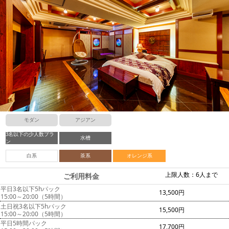
モダン
アジアン
3名以下の少人数プラ
水槽
ン
白系
茶系
オレンジ系
上限人数：6人まで
ご利用料金
平日3名以下5hパック
13,500円
15:00～20:00（5時間）
土日祝3名以下5hパック
15,500円
15:00～20:00（5時間）
平日5時間パック
17,700円