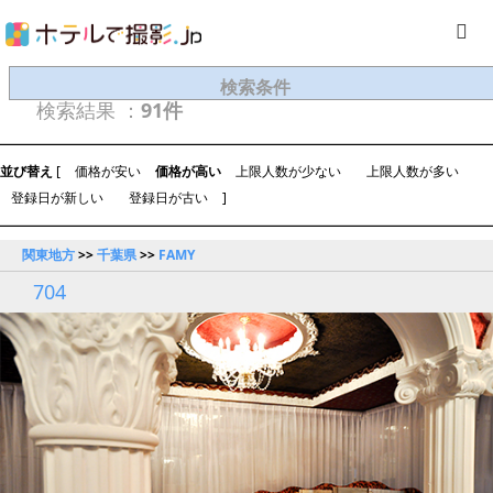
検索条件
検索結果 ：
91件
並び替え
[
価格が安い
価格が高い
上限人数が少ない
上限人数が多い
登録日が新しい
登録日が古い
]
関東地方
>>
千葉県
>>
FAMY
704