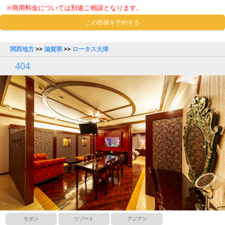
※商用料金については別途ご相談となります。
この部屋を予約する
関西地方
>>
滋賀県
>>
ロータス大津
404
モダン
リゾート
アジアン