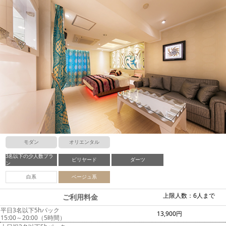
モダン
オリエンタル
3名以下の少人数プラ
ビリヤード
ダーツ
ン
白系
ベージュ系
上限人数：6人まで
ご利用料金
平日3名以下5hパック
13,900円
15:00～20:00（5時間）