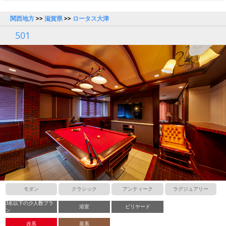
関西地方
>>
滋賀県
>>
ロータス大津
501
モダン
クラシック
アンティーク
ラグジュアリー
3名以下の少人数プラ
浴室
ビリヤード
ン
赤系
茶系