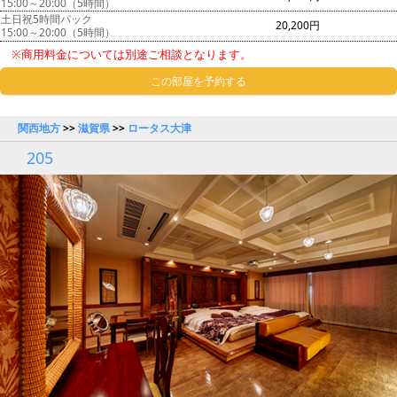
15:00～20:00（5時間）
土日祝5時間パック
20,200円
15:00～20:00（5時間）
※商用料金については別途ご相談となります。
この部屋を予約する
関西地方
>>
滋賀県
>>
ロータス大津
205