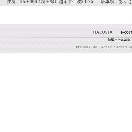
住所：350-0032 埼玉県川越市大仙波342-6
駐車場：あり ()
HACOSTA
HACOS
加盟ホテル募集
【東京/神奈川/川崎/千葉/埼玉/ホテル/コスプレ/撮