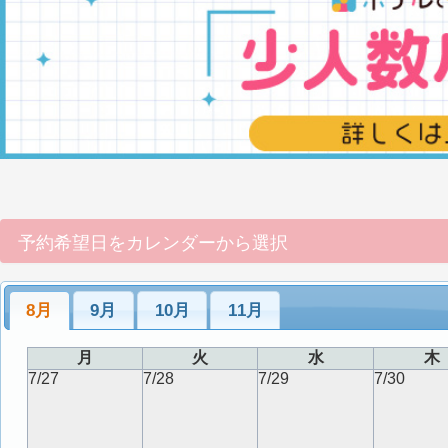
予約希望日をカレンダーから選択
8月
9月
10月
11月
月
火
水
木
7/27
7/28
7/29
7/30