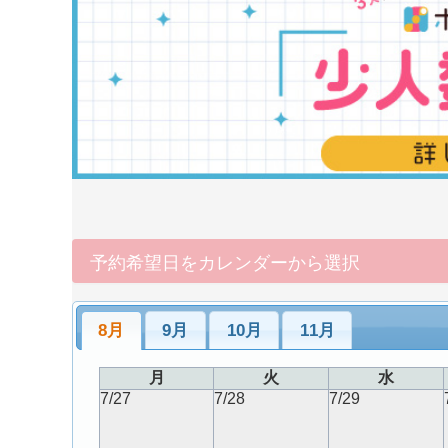
予約希望日をカレンダーから選択
8月
9月
10月
11月
月
火
水
7/27
7/28
7/29