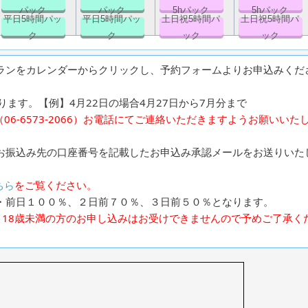
パック
パック
5hパック
5hパック
平日5時間パッ
平日5時間パッ
土日祝5時間パ
土日祝5時間パ
ク
ク
ック
ック
ランをカレンダーからクリックし、予約フォームよりお申込みくだ
ます。【例】4月22日の場合4月27日から7月分まで
6-6573-2066）お電話にてご連絡いただきますようお願いいた
お振込み先の口座番号を記載したお申込み承認メールをお送りいた
ちら
をご覧ください。
・前日１００％、２日前７０％、３日前５０％となります。
、18歳未満の方のお申し込みはお受けできませんので予めご了承く