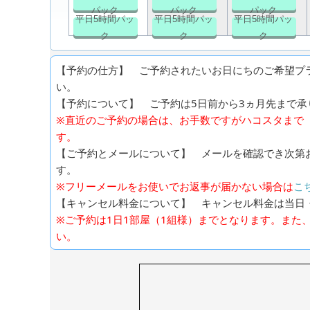
パック
パック
パック
平日5時間パッ
平日5時間パッ
平日5時間パッ
ク
ク
ク
【予約の仕方】 ご予約されたいお日にちのご希望プ
い。
【予約について】 ご予約は5日前から3ヵ月先まで承り
※直近のご予約の場合は、お手数ですがハコスタまで（0
す。
【ご予約とメールについて】 メールを確認でき次第
す。
※フリーメールをお使いでお返事が届かない場合は
こ
【キャンセル料金について】 キャンセル料金は当日
※ご予約は1日1部屋（1組様）までとなります。また
い。