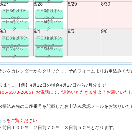
ク
ク
8/27
8/28
8/29
8/30
平日3名以下5h
平日3名以下5h
パック
パック
平日5時間パッ
平日5時間パッ
ク
ク
9/3
9/4
9/5
9/6
平日3名以下5h
平日3名以下5h
パック
パック
平日5時間パッ
平日5時間パッ
ク
ク
ランをカレンダーからクリックし、予約フォームよりお申込みくだ
ます。【例】4月22日の場合4月27日から7月分まで
6-6573-2066）お電話にてご連絡いただきますようお願いいた
お振込み先の口座番号を記載したお申込み承認メールをお送りいた
ちら
をご覧ください。
・前日１００％、２日前７０％、３日前５０％となります。