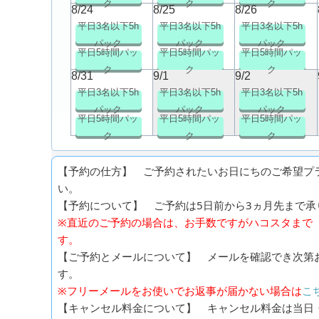
ク
ク
ク
8/24
8/25
8/26
平日3名以下5h
平日3名以下5h
平日3名以下5h
パック
パック
パック
平日5時間パッ
平日5時間パッ
平日5時間パッ
ク
ク
ク
8/31
9/1
9/2
平日3名以下5h
平日3名以下5h
平日3名以下5h
パック
パック
パック
平日5時間パッ
平日5時間パッ
平日5時間パッ
ク
ク
ク
【予約の仕方】 ご予約されたいお日にちのご希望プ
い。
【予約について】 ご予約は5日前から3ヵ月先まで承り
※直近のご予約の場合は、お手数ですがハコスタまで（0
す。
【ご予約とメールについて】 メールを確認でき次第
す。
※フリーメールをお使いでお返事が届かない場合は
こ
【キャンセル料金について】 キャンセル料金は当日