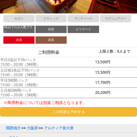
モダン
クラシック
アンティーク
ラグジュアリー
3名以下の少人数プラ
浴室
ビリヤード
ン
赤系
茶系
上限人数：6人まで
ご利用料金
平日3名以下5hパック
13,500円
15:00～20:00（5時間）
土日祝3名以下5hパック
15,500円
15:00～20:00（5時間）
平日5時間パック
17,700円
15:00～20:00（5時間）
土日祝5時間パック
20,200円
15:00～20:00（5時間）
※商用料金については別途ご相談となります。
この部屋を予約する
関西地方
>>
大阪府
>>
アルティア泉大津