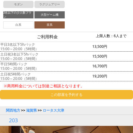
モダン
ラグジュアリー
3名以下の少人数プラ
大型ゲーム機
ン
白系
茶系
上限人数：6人まで
ご利用料金
平日3名以下5hパック
13,500円
15:00～20:00（5時間）
土日祝3名以下5hパック
15,500円
15:00～20:00（5時間）
平日5時間パック
16,700円
15:00～20:00（5時間）
土日祝5時間パック
19,200円
15:00～20:00（5時間）
※商用料金については別途ご相談となります。
この部屋を予約する
関西地方
>>
滋賀県
>>
ロータス大津
203