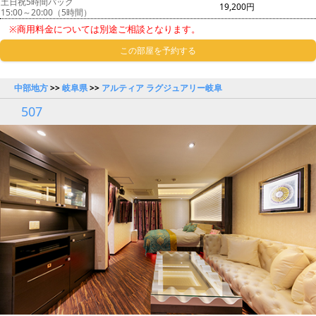
土日祝5時間パック
19,200円
15:00～20:00（5時間）
※商用料金については別途ご相談となります。
この部屋を予約する
中部地方
>>
岐阜県
>>
アルティア ラグジュアリー岐阜
507