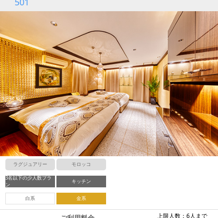
501
ラグジュアリー
モロッコ
3名以下の少人数プラ
キッチン
ン
白系
金系
上限人数：6人まで
ご利用料金