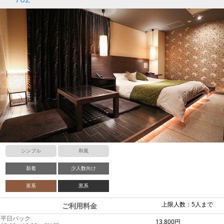
シンプル
和風
新着
少人数向け
茶系
黒系
上限人数：5人まで
ご利用料金
平日パック
13,800円