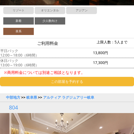
リゾート
オリエンタル
アジアン
新着
少人数向け
茶系
上限人数：5人まで
ご利用料金
平日パック
13,800円
12:00～18:00（6時間）
休日パック
17,300円
13:00～19:00（6時間）
※商用料金については別途ご相談となります。
この部屋を予約する
中部地方
>>
岐阜県
>>
アルティア ラグジュアリー岐阜
804