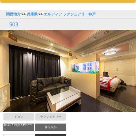
関西地方
>>
兵庫県
>>
エルディア ラグジュアリー神戸
503
モダン
ラグジュアリー
3名以下の少人数プラ
露天風呂
ン