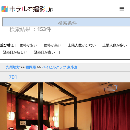
検索条件
検索結果 ：
153件
並び替え
[
価格が安い
価格が高い
上限人数が少ない
上限人数が多い
登録日が新しい
登録日が古い
]
九州地方
>>
福岡県
>>
ベイヒルクラブ 東小倉
701