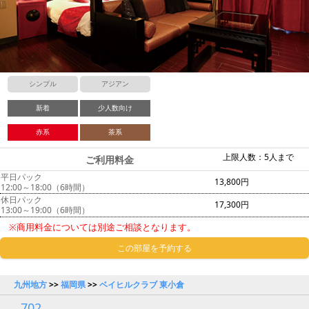
シンプル
アジアン
新着
少人数向け
赤系
茶系
上限人数：5人まで
ご利用料金
平日パック
13,800円
12:00～18:00（6時間）
休日パック
17,300円
13:00～19:00（6時間）
※商用料金については別途ご相談となります。
この部屋を予約する
九州地方
>>
福岡県
>>
ベイヒルクラブ 東小倉
702