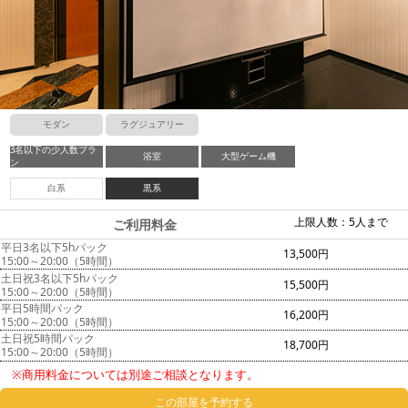
モダン
ラグジュアリー
3名以下の少人数プラ
浴室
大型ゲーム機
ン
白系
黒系
上限人数：5人まで
ご利用料金
平日3名以下5hパック
13,500円
15:00～20:00（5時間）
土日祝3名以下5hパック
15,500円
15:00～20:00（5時間）
平日5時間パック
16,200円
15:00～20:00（5時間）
土日祝5時間パック
18,700円
15:00～20:00（5時間）
※商用料金については別途ご相談となります。
この部屋を予約する