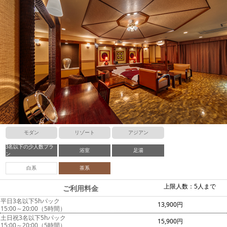
モダン
リゾート
アジアン
3名以下の少人数プラ
浴室
足湯
ン
白系
茶系
上限人数：5人まで
ご利用料金
平日3名以下5hパック
13,900円
15:00～20:00（5時間）
土日祝3名以下5hパック
15,900円
15:00～20:00（5時間）