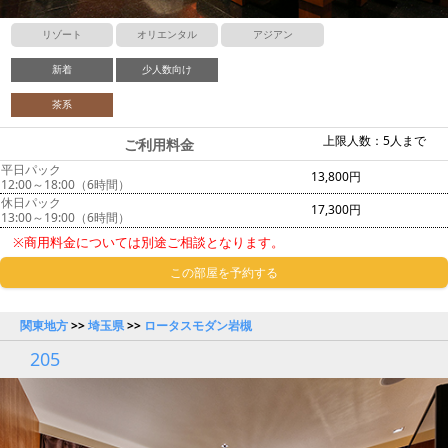
リゾート
オリエンタル
アジアン
新着
少人数向け
茶系
上限人数：5人まで
ご利用料金
平日パック
13,800円
12:00～18:00（6時間）
休日パック
17,300円
13:00～19:00（6時間）
※商用料金については別途ご相談となります。
この部屋を予約する
関東地方
>>
埼玉県
>>
ロータスモダン岩槻
205