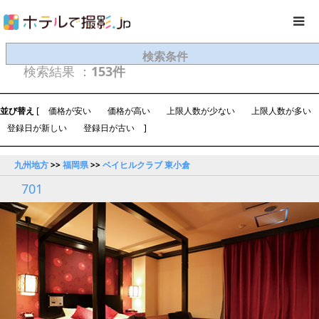
検索条件
検索結果 ：
153件
並び替え
[
価格が安い
価格が高い
上限人数が少ない
上限人数が多い
登録日が新しい
登録日が古い
]
九州地方
>>
福岡県
>>
ベイヒルクラブ 東小倉
701