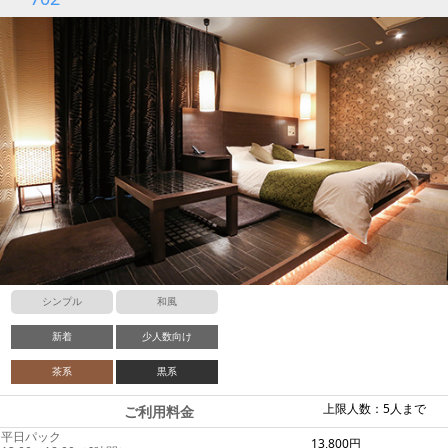
シンプル
和風
新着
少人数向け
茶系
黒系
上限人数：5人まで
ご利用料金
平日パック
13,800円