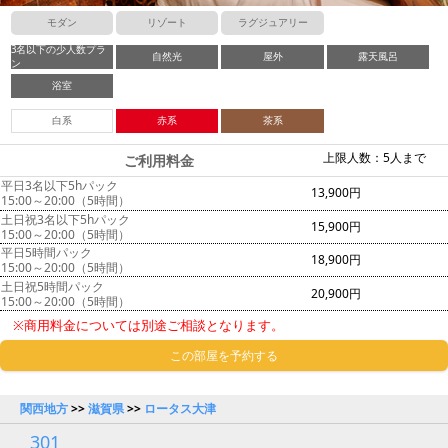
モダン
リゾート
ラグジュアリー
3名以下の少人数プラ
自然光
屋外
露天風呂
ン
浴室
白系
赤系
茶系
上限人数：5人まで
ご利用料金
平日3名以下5hパック
13,900円
15:00～20:00（5時間）
土日祝3名以下5hパック
15,900円
15:00～20:00（5時間）
平日5時間パック
18,900円
15:00～20:00（5時間）
土日祝5時間パック
20,900円
15:00～20:00（5時間）
※商用料金については別途ご相談となります。
この部屋を予約する
関西地方
>>
滋賀県
>>
ロータス大津
301