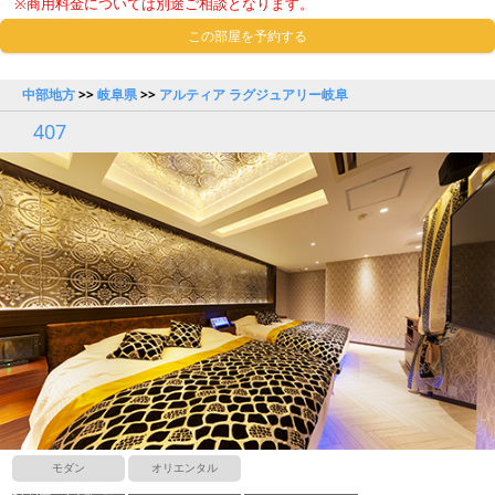
※商用料金については別途ご相談となります。
この部屋を予約する
中部地方
>>
岐阜県
>>
アルティア ラグジュアリー岐阜
407
モダン
オリエンタル