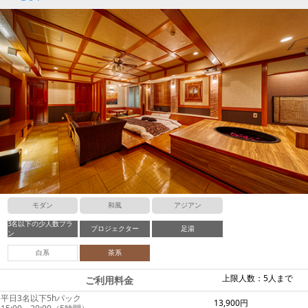
モダン
和風
アジアン
3名以下の少人数プラ
プロジェクター
足湯
ン
白系
茶系
上限人数：5人まで
ご利用料金
平日3名以下5hパック
13,900円