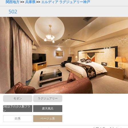
関西地方
>>
兵庫県
>>
エルディア ラグジュアリー神戸
502
モダン
ラグジュアリー
3名以下の少人数プラ
露天風呂
ン
白系
ベージュ系