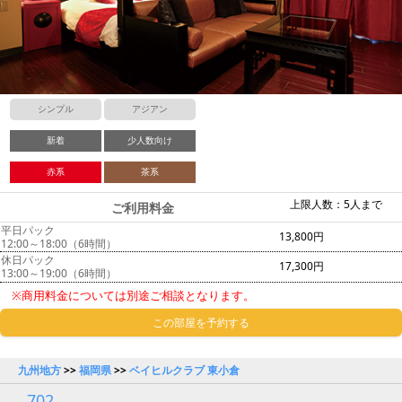
シンプル
アジアン
新着
少人数向け
赤系
茶系
上限人数：5人まで
ご利用料金
平日パック
13,800円
12:00～18:00（6時間）
休日パック
17,300円
13:00～19:00（6時間）
※商用料金については別途ご相談となります。
この部屋を予約する
九州地方
>>
福岡県
>>
ベイヒルクラブ 東小倉
702